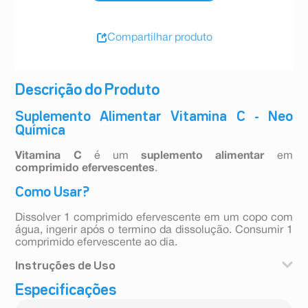
Compartilhar produto
Descrição do Produto
Suplemento Alimentar Vitamina C - Neo
Química
Vitamina C
é um
suplemento alimentar
em
comprimido efervescentes
.
Como Usar?
Dissolver 1 comprimido efervescente em um copo com
água, ingerir após o termino da dissolução. Consumir 1
comprimido efervescente ao dia.
Instruções de Uso
Especificações
Dissolver 1 comprimido efervescente em um copo com
água, ingerir após o termino da dissolução. Consumir 1