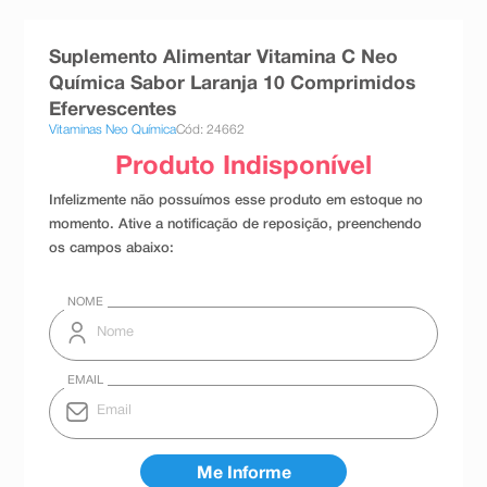
8
º
teste gravidez
Suplemento Alimentar Vitamina C Neo
9
º
esmalte
Química Sabor Laranja 10 Comprimidos
10
º
absorvente
Efervescentes
Vitaminas Neo Química
Cód: 24662