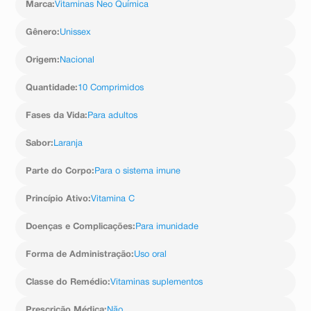
Marca
:
Vitaminas Neo Química
comprimido efervescente ao dia.
Gênero
:
Unissex
Origem
:
Nacional
Quantidade
:
10 Comprimidos
Fases da Vida
:
Para adultos
Sabor
:
Laranja
Parte do Corpo
:
Para o sistema imune
Princípio Ativo
:
Vitamina C
Doenças e Complicações
:
Para imunidade
Forma de Administração
:
Uso oral
Classe do Remédio
:
Vitaminas suplementos
Prescrição Médica
:
Não