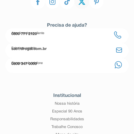
Precisa de ajuda?
Atendimento ao cliente
0800 771 2120
Entre em contato
sac@drogal.com.br
Compre pelo telefone
0800 347 0000
Institucional
Nossa história
Especial 90 Anos
Responsabilidades
Trabalhe Conosco