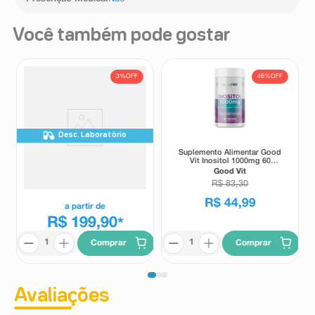
Você também pode gostar
3%
OFF
46%
OFF
Desc. Laboratório
Suplemento Alimentar Colflex
Suplemento Alimentar Good
Curcuma Colágeno Tipo II 30
Vit Inositol 1000mg 60
Comprimidos Revestidos
Cápsulas
Colflex
Good Vit
R$
83
,
30
R$
44
,
99
a partir de
R$ 199,90
*
Comprar
Comprar
Avaliações