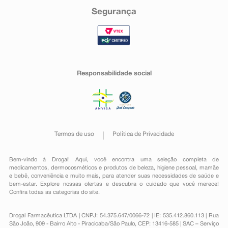
Segurança
Responsabilidade social
Termos de uso
Política de Privacidade
Bem-vindo à Drogal! Aqui, você encontra uma seleção completa de
medicamentos
,
dermocosméticos e produtos de beleza
,
higiene pessoal
,
mamãe
e bebê
,
conveniência
e muito mais, para atender suas necessidades de saúde e
bem-estar. Explore nossas ofertas e descubra o cuidado que você merece!
Confira todas as categorias do site.
Drogal Farmacêutica LTDA | CNPJ: 54.375.647/0066-72 | IE: 535.412.860.113 | Rua
São João, 909 - Bairro Alto - Piracicaba/São Paulo, CEP: 13416-585 | SAC – Serviço