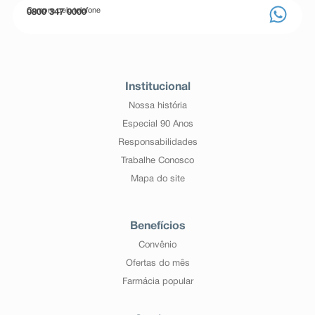
Compre pelo telefone
0800 347 0000
Institucional
Nossa história
Especial 90 Anos
Responsabilidades
Trabalhe Conosco
Mapa do site
Benefícios
Convênio
Ofertas do mês
Farmácia popular