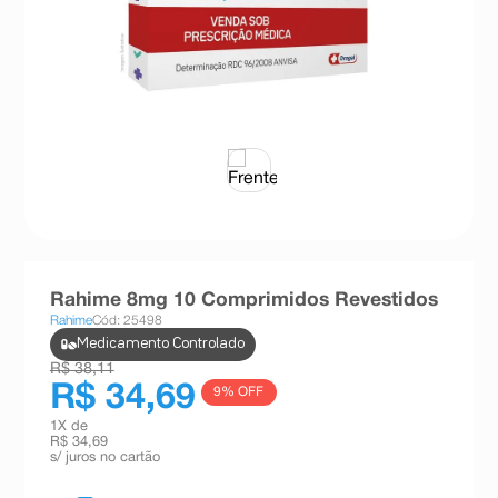
8
º
teste gravidez
9
º
esmalte
10
º
absorvente
Rahime 8mg 10 Comprimidos Revestidos
Rahime
Cód: 25498
Medicamento Controlado
R$ 38,11
R$ 34,69
9
% OFF
1
X de
R$ 34,69
s/ juros no cartão