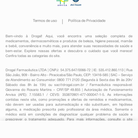
Termos de uso
Política de Privacidade
Bem-vindo à Drogal! Aqui, você encontra uma seleção completa de
medicamentos
,
dermocosméticos e produtos de beleza
,
higiene pessoal
,
mamãe
e bebê
,
conveniência
e muito mais, para atender suas necessidades de saúde e
bem-estar. Explore nossas ofertas e descubra o cuidado que você merece!
Confira todas as categorias do site.
Drogal Farmacêutica LTDA | CNPJ: 54.375.647/0066-72 | IE: 535.412.860.113 | Rua
São João, 909 - Bairro Alto - Piracicaba/São Paulo, CEP: 13416-585 | SAC – Serviço
de Atendimento ao Consumidor: 0800 771 2120 (Segunda à Sexta das 8h às 20h/
Sábado das 8h às 15h) ou
sac@drogal.com.br
/ Farmacêutica responsável:
Giovanna do Rosario Martins – CRF/SP 49.855 | Autorização de Funcionamento
Anvisa (AFE): 7.15583.1 / CEVS: 353870901-477-000047-1-5. As informações
contidas neste site, como promoções e ofertas de remédios e medicamentos,
não devem ser usadas para automedicação e não substituem, em hipótese
alguma, a medicação prescrita pelo profissional da área médica. Somente o
médico está em condições de diagnosticar qualquer problema de saúde e
prescrever o tratamento adequado. Para mais informações, consulte o site
Anvisa. As fotos contidas em nosso site são meramente ilustrativas. Promoções e
preços são válidos apenas para compras on-line, caso haja disponibilidade e
R$ 38,11
estão sujeitos a alterações no decorrer do dia. Todos os direitos reservados.