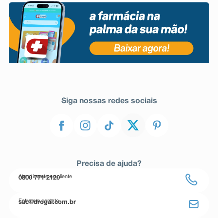
Siga nossas redes sociais
Precisa de ajuda?
Atendimento ao cliente
0800 771 2120
Entre em contato
sac@drogal.com.br