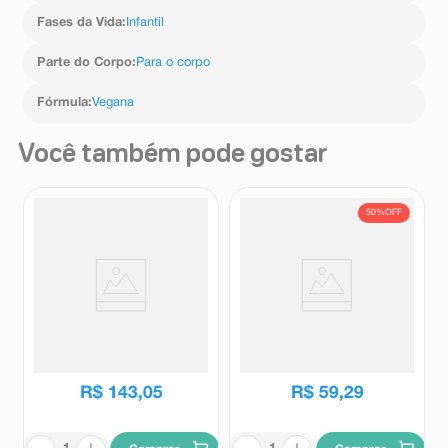
Fases da Vida
:
Infantil
Parte do Corpo
:
Para o corpo
Fórmula
:
Vegana
Você também pode gostar
50%
OFF
Desodorante Colônia
Deo Colônia Feminino Forever
Feminino Eudora Diva
Ciclo 100ml
Esplêndida 100ml
Eudora
Ciclo
R$
118
,
55
R$
143
,
05
R$
59
,
29