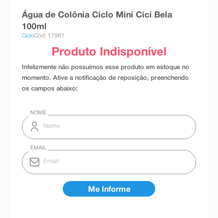
8
º
teste gravidez
Água de Colônia Ciclo Mini Cici Bela
100ml
9
º
esmalte
Ciclo
Cód: 17961
10
º
absorvente