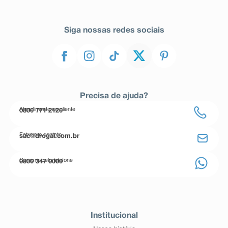
Siga nossas redes sociais
Precisa de ajuda?
Atendimento ao cliente
0800 771 2120
Entre em contato
sac@drogal.com.br
Compre pelo telefone
0800 347 0000
Institucional