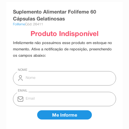
8
º
teste gravidez
Suplemento Alimentar Folifeme 60
9
º
esmalte
Cápsulas Gelatinosas
Folifeme
Cód: 26411
10
º
absorvente