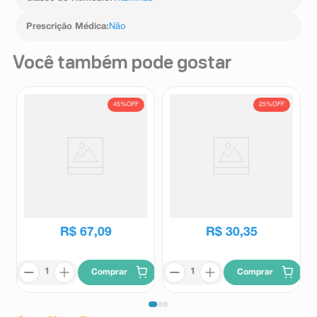
Prescrição Médica
:
Não
Você também pode gostar
45%
OFF
25%
OFF
Polivitamínico Natus Gerin 50
Suplemento Alimentar Nutren
Cápsulas Gelatinosas Moles
A-Z Multivitamínico 30
Cápsulas
Natus Gerin
Nutren
R$
122
,
20
R$
40
,
49
R$
67
,
09
R$
30
,
35
Comprar
Comprar