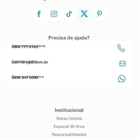
Precisa de ajuda?
Atendimento ao cliente
0800 771 2120
Entre em contato
sac@drogal.com.br
Compre pelo telefone
0800 347 0000
Institucional
Nossa história
Especial 90 Anos
Responsabilidades