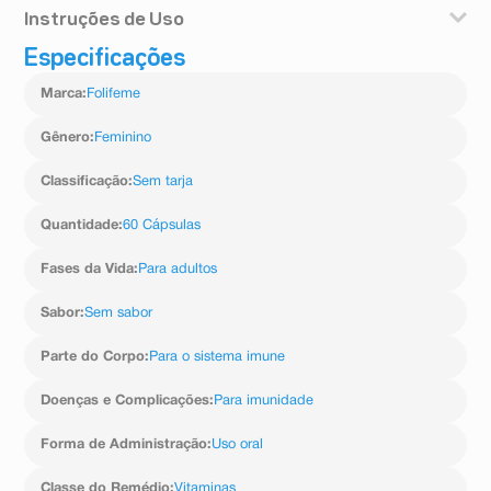
Instruções de Uso
Especificações
Ingerir 2 cápsulas ao dia, ou conforme indicação
médica.
Marca
:
Folifeme
Gênero
:
Feminino
Classificação
:
Sem tarja
Quantidade
:
60 Cápsulas
Fases da Vida
:
Para adultos
Sabor
:
Sem sabor
Parte do Corpo
:
Para o sistema imune
Doenças e Complicações
:
Para imunidade
Forma de Administração
:
Uso oral
Classe do Remédio
:
Vitaminas