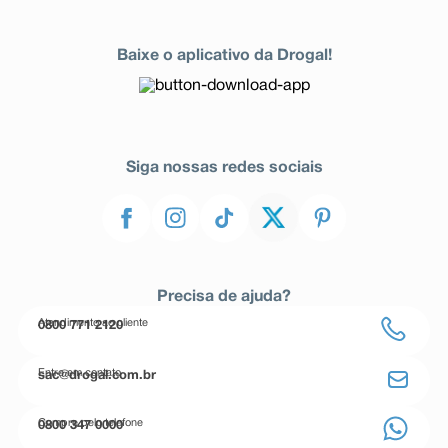
Baixe o aplicativo da Drogal!
Siga nossas redes sociais
Precisa de ajuda?
Atendimento ao cliente
0800 771 2120
Entre em contato
sac@drogal.com.br
Compre pelo telefone
0800 347 0000