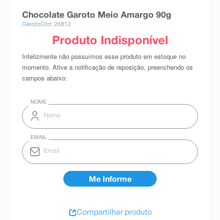
8
º
teste gravidez
Chocolate Garoto Meio Amargo 90g
Garoto
Cód: 26812
9
º
esmalte
10
º
absorvente
Compartilhar produto