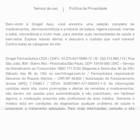
Termos de uso
Política de Privacidade
Bem-vindo à Drogal! Aqui, você encontra uma seleção completa de
medicamentos
,
dermocosméticos e produtos de beleza
,
higiene pessoal
,
mamãe
e bebê
,
conveniência
e muito mais, para atender suas necessidades de saúde e
bem-estar. Explore nossas ofertas e descubra o cuidado que você merece!
Confira todas as categorias do site.
Drogal Farmacêutica LTDA | CNPJ: 54.375.647/0066-72 | IE: 535.412.860.113 | Rua
São João, 909 - Bairro Alto - Piracicaba/São Paulo, CEP: 13416-585 | SAC – Serviço
de Atendimento ao Consumidor: 0800 771 2120 (Segunda à Sexta das 8h às 20h/
Sábado das 8h às 15h) ou
sac@drogal.com.br
/ Farmacêutica responsável:
Giovanna do Rosario Martins – CRF/SP 49.855 | Autorização de Funcionamento
Anvisa (AFE): 7.15583.1 / CEVS: 353870901-477-000047-1-5. As informações
contidas neste site, como promoções e ofertas de remédios e medicamentos,
não devem ser usadas para automedicação e não substituem, em hipótese
alguma, a medicação prescrita pelo profissional da área médica. Somente o
médico está em condições de diagnosticar qualquer problema de saúde e
prescrever o tratamento adequado. Para mais informações, consulte o site
Anvisa. As fotos contidas em nosso site são meramente ilustrativas. Promoções e
preços são válidos apenas para compras on-line, caso haja disponibilidade e
estão sujeitos a alterações no decorrer do dia. Todos os direitos reservados.
-
+
Comprar
Powered by