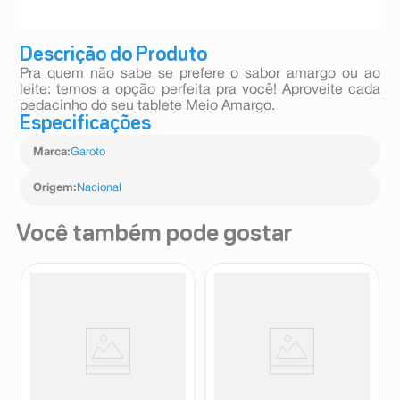
Descrição do Produto
Pra quem não sabe se prefere o sabor amargo ou ao
leite: temos a opção perfeita pra você! Aproveite cada
pedacinho do seu tablete Meio Amargo.
Especificações
Marca
:
Garoto
Origem
:
Nacional
Você também pode gostar
Chocolate Hershey’s ao Leite
Chocolate Nestlé Prestígio Doce
82g
de Leite 33g