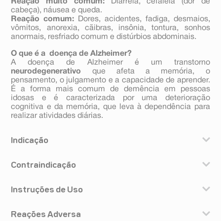
Reação muito comum:
Diarreia, cefaleia (dor de
cabeça), náusea e queda.
Reação comum:
Dores, acidentes, fadiga, desmaios,
vômitos, anorexia, cãibras, insônia, tontura, sonhos
anormais, resfriado comum e distúrbios abdominais.
O que é a doença de Alzheimer?
A doença de Alzheimer é um transtorno
neurodegenerativo
que afeta a memória, o
pensamento, o julgamento e a capacidade de aprender.
É a forma mais comum de demência em pessoas
idosas e é caracterizada por uma deterioração
cognitiva e da memória, que leva à dependência para
realizar atividades diárias.
Indicação
O cloridrato de donepezila é um medicamento indicado
Contraindicação
para o tratamento da doença de Alzheimer
Não utilize o cloridrato de donepezila se tiver
Instruções de Uso
conhecimento de hipersensibilidade ao cloridrato de
donepezila, à derivados de piperidina ou a qualquer
O cloridrato de donepezila deve ser administrado por
componente da formulação.
Reações Adversa
via oral.