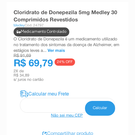
8
º
absorvente
Cloridrato de Donepezila 5mg Medley 30
9
º
teste gravidez
Comprimidos Revestidos
Medley
Cód: 24797
10
º
esmalte
Medicamento Controlado
O Cloridrato de Donepezila é um medicamento utilizado
no tratamento dos sintomas da doença de Alzheimer, em
estágios leves a...
Ver mais
R$ 91,69
R$ 69,79
24
% OFF
2
X de
R$ 34,89
s/ juros no cartão
Não sei meu CEP
Compartilhar produto