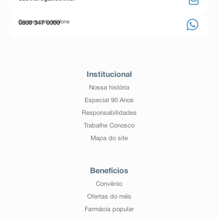
Compre pelo telefone
0800 347 0000
Institucional
Nossa história
Especial 90 Anos
Responsabilidades
Trabalhe Conosco
Mapa do site
Benefícios
Convênio
Ofertas do mês
Farmácia popular