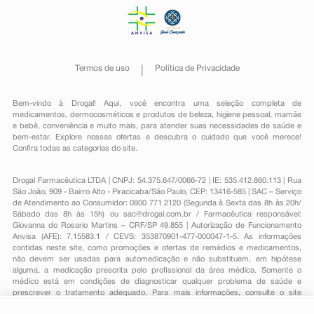
Termos de uso
Política de Privacidade
Bem-vindo à Drogal! Aqui, você encontra uma seleção completa de
medicamentos
,
dermocosméticos e produtos de beleza
,
higiene pessoal
,
mamãe
e bebê
,
conveniência
e muito mais, para atender suas necessidades de saúde e
bem-estar. Explore nossas ofertas e descubra o cuidado que você merece!
Confira todas as categorias do site.
Drogal Farmacêutica LTDA | CNPJ: 54.375.647/0066-72 | IE: 535.412.860.113 | Rua
São João, 909 - Bairro Alto - Piracicaba/São Paulo, CEP: 13416-585 | SAC – Serviço
de Atendimento ao Consumidor: 0800 771 2120 (Segunda à Sexta das 8h às 20h/
Sábado das 8h às 15h) ou
sac@drogal.com.br
/ Farmacêutica responsável:
Giovanna do Rosario Martins – CRF/SP 49.855 | Autorização de Funcionamento
Anvisa (AFE): 7.15583.1 / CEVS: 353870901-477-000047-1-5. As informações
contidas neste site, como promoções e ofertas de remédios e medicamentos,
não devem ser usadas para automedicação e não substituem, em hipótese
alguma, a medicação prescrita pelo profissional da área médica. Somente o
médico está em condições de diagnosticar qualquer problema de saúde e
prescrever o tratamento adequado. Para mais informações, consulte o site
Anvisa. As fotos contidas em nosso site são meramente ilustrativas. Promoções e