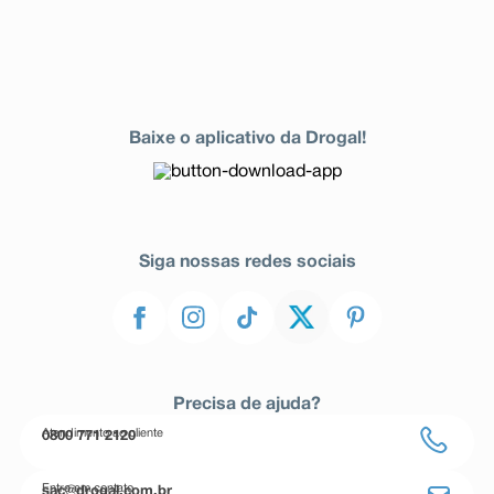
Baixe o aplicativo da Drogal!
Siga nossas redes sociais
Precisa de ajuda?
Atendimento ao cliente
0800 771 2120
Entre em contato
sac@drogal.com.br