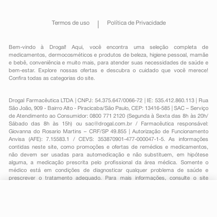
Termos de uso
Política de Privacidade
Bem-vindo à Drogal! Aqui, você encontra uma seleção completa de
medicamentos
,
dermocosméticos e produtos de beleza
,
higiene pessoal
,
mamãe
e bebê
,
conveniência
e muito mais, para atender suas necessidades de saúde e
bem-estar. Explore nossas ofertas e descubra o cuidado que você merece!
Confira todas as categorias do site.
Drogal Farmacêutica LTDA | CNPJ: 54.375.647/0066-72 | IE: 535.412.860.113 | Rua
São João, 909 - Bairro Alto - Piracicaba/São Paulo, CEP: 13416-585 | SAC – Serviço
de Atendimento ao Consumidor: 0800 771 2120 (Segunda à Sexta das 8h às 20h/
Sábado das 8h às 15h) ou
sac@drogal.com.br
/ Farmacêutica responsável:
Giovanna do Rosario Martins – CRF/SP 49.855 | Autorização de Funcionamento
Anvisa (AFE): 7.15583.1 / CEVS: 353870901-477-000047-1-5. As informações
contidas neste site, como promoções e ofertas de remédios e medicamentos,
não devem ser usadas para automedicação e não substituem, em hipótese
alguma, a medicação prescrita pelo profissional da área médica. Somente o
médico está em condições de diagnosticar qualquer problema de saúde e
prescrever o tratamento adequado. Para mais informações, consulte o site
Anvisa. As fotos contidas em nosso site são meramente ilustrativas. Promoções e
preços são válidos apenas para compras on-line, caso haja disponibilidade e
R$ 124,54
estão sujeitos a alterações no decorrer do dia. Todos os direitos reservados.
-
+
R$ 100,19
Comprar