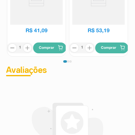
Etoricoxibe 90mg Germed 7
Arcoxia 90mg 5 Comprimidos
Comprimidos Revestidos
Revestidos
Germed
Arcoxia
R$
51
,
55
R$
63
,
34
R$
41
,
09
R$
53
,
19
Comprar
Comprar
Avaliações