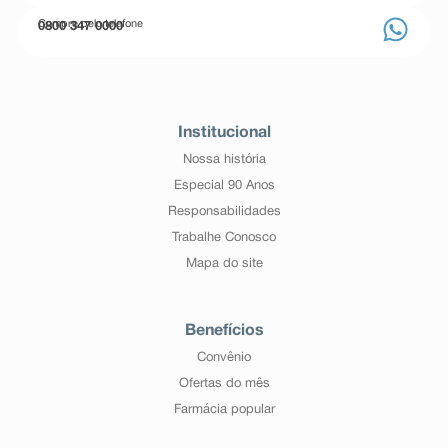
Compre pelo telefone
0800 347 0000
Institucional
Nossa história
Especial 90 Anos
Responsabilidades
Trabalhe Conosco
Mapa do site
Benefícios
Convênio
Ofertas do mês
Farmácia popular