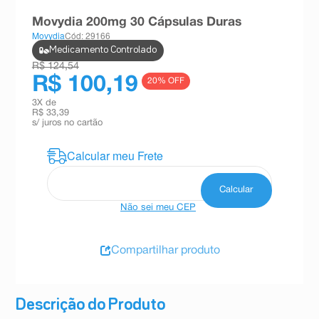
8
º
teste gravidez
Movydia 200mg 30 Cápsulas Duras
Movydia
Cód: 29166
9
º
esmalte
Medicamento Controlado
10
º
absorvente
R$ 124,54
R$ 100,19
20
% OFF
3
X de
R$ 33,39
s/ juros no cartão
Não sei meu CEP
Compartilhar produto
Descrição do Produto