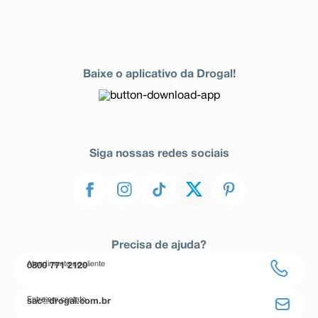
Baixe o aplicativo da Drogal!
Siga nossas redes sociais
Precisa de ajuda?
Atendimento ao cliente
0800 771 2120
Entre em contato
sac@drogal.com.br