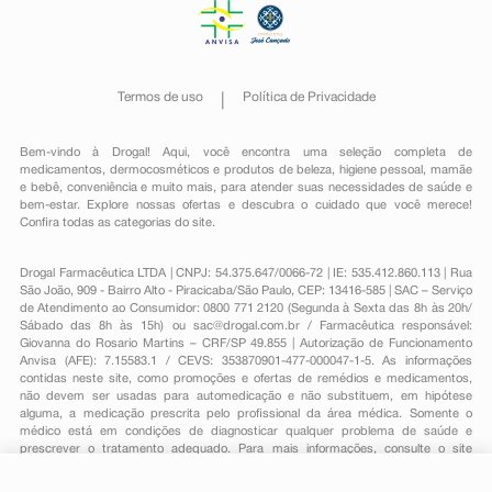
Termos de uso
Política de Privacidade
Bem-vindo à Drogal! Aqui, você encontra uma seleção completa de
medicamentos
,
dermocosméticos e produtos de beleza
,
higiene pessoal
,
mamãe
e bebê
,
conveniência
e muito mais, para atender suas necessidades de saúde e
bem-estar. Explore nossas ofertas e descubra o cuidado que você merece!
Confira todas as categorias do site.
Drogal Farmacêutica LTDA | CNPJ: 54.375.647/0066-72 | IE: 535.412.860.113 | Rua
São João, 909 - Bairro Alto - Piracicaba/São Paulo, CEP: 13416-585 | SAC – Serviço
de Atendimento ao Consumidor: 0800 771 2120 (Segunda à Sexta das 8h às 20h/
Sábado das 8h às 15h) ou
sac@drogal.com.br
/ Farmacêutica responsável:
Giovanna do Rosario Martins – CRF/SP 49.855 | Autorização de Funcionamento
Anvisa (AFE): 7.15583.1 / CEVS: 353870901-477-000047-1-5. As informações
contidas neste site, como promoções e ofertas de remédios e medicamentos,
não devem ser usadas para automedicação e não substituem, em hipótese
alguma, a medicação prescrita pelo profissional da área médica. Somente o
médico está em condições de diagnosticar qualquer problema de saúde e
prescrever o tratamento adequado. Para mais informações, consulte o site
Anvisa. As fotos contidas em nosso site são meramente ilustrativas. Promoções e
preços são válidos apenas para compras on-line, caso haja disponibilidade e