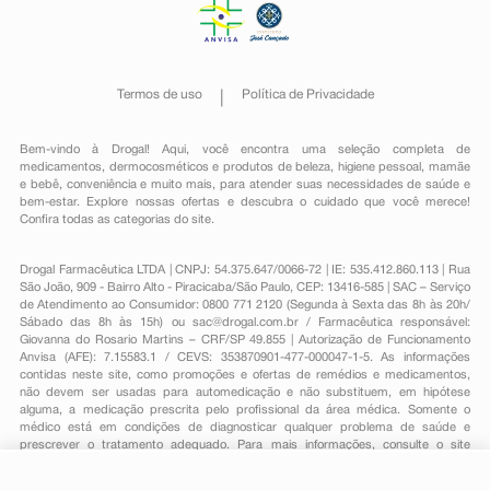
Termos de uso
Política de Privacidade
Bem-vindo à Drogal! Aqui, você encontra uma seleção completa de
medicamentos
,
dermocosméticos e produtos de beleza
,
higiene pessoal
,
mamãe
e bebê
,
conveniência
e muito mais, para atender suas necessidades de saúde e
bem-estar. Explore nossas ofertas e descubra o cuidado que você merece!
Confira todas as categorias do site.
Drogal Farmacêutica LTDA | CNPJ: 54.375.647/0066-72 | IE: 535.412.860.113 | Rua
São João, 909 - Bairro Alto - Piracicaba/São Paulo, CEP: 13416-585 | SAC – Serviço
de Atendimento ao Consumidor: 0800 771 2120 (Segunda à Sexta das 8h às 20h/
Sábado das 8h às 15h) ou
sac@drogal.com.br
/ Farmacêutica responsável:
Giovanna do Rosario Martins – CRF/SP 49.855 | Autorização de Funcionamento
Anvisa (AFE): 7.15583.1 / CEVS: 353870901-477-000047-1-5. As informações
contidas neste site, como promoções e ofertas de remédios e medicamentos,
não devem ser usadas para automedicação e não substituem, em hipótese
alguma, a medicação prescrita pelo profissional da área médica. Somente o
médico está em condições de diagnosticar qualquer problema de saúde e
prescrever o tratamento adequado. Para mais informações, consulte o site
Anvisa. As fotos contidas em nosso site são meramente ilustrativas. Promoções e
preços são válidos apenas para compras on-line, caso haja disponibilidade e