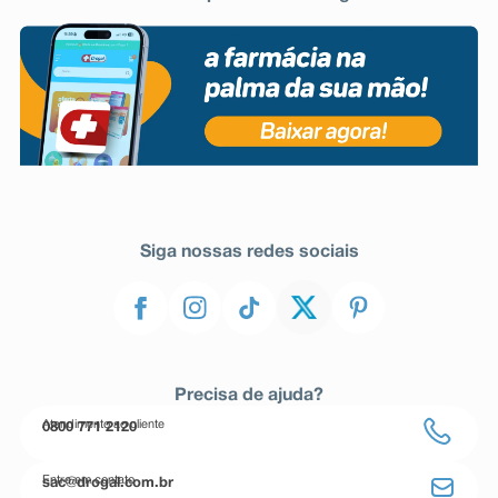
Siga nossas redes sociais
Precisa de ajuda?
Atendimento ao cliente
0800 771 2120
Entre em contato
sac@drogal.com.br