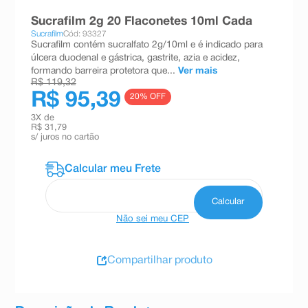
8
º
teste gravidez
Sucrafilm 2g 20 Flaconetes 10ml Cada
Sucrafilm
Cód: 93327
9
º
absorvente
Sucrafilm contém sucralfato 2g/10ml e é indicado para
úlcera duodenal e gástrica, gastrite, azia e acidez,
10
º
shampoo
formando barreira protetora que...
Ver mais
R$ 119,32
R$ 95,39
20
% OFF
3
X de
R$ 31,79
s/ juros no cartão
Não sei meu CEP
Compartilhar produto