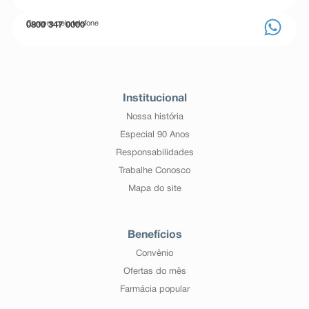
Compre pelo telefone
0800 347 0000
Institucional
Nossa história
Especial 90 Anos
Responsabilidades
Trabalhe Conosco
Mapa do site
Benefícios
Convênio
Ofertas do mês
Farmácia popular