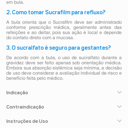
em bula.
2. Como tomar Sucrafilm para refluxo?
A bula orienta que o Sucrafilm deve ser administrado
conforme prescrição médica, geralmente antes das
refeições e ao deitar, pois sua ação é local e depende
do contato direto com a mucosa.
3. O sucralfato é seguro para gestantes?
De acordo com a bula, o uso de sucralfato durante a
gravidez deve ser feito apenas sob orientação médica.
Embora sua absorção sistêmica seja mínima, a decisão
de uso deve considerar a avaliação individual de risco e
benefício feita pelo médico.
Indicação
Sucrafilm é um medicamento indicado para o
Contraindicação
tratamento da úlcera duodenal, úlcera gástrica, gastrite
de estresse, gastrite crônica e azia ou acidez.
Sucrafilm é contraindicado para os casos de pacientes
Sucrafilm tem efeito citoprotetor devido à sua
Instruções de Uso
que apresentam hipersensibilidade ao sucralfato e aos
característica polianiônica.
demais componentes da formulação.