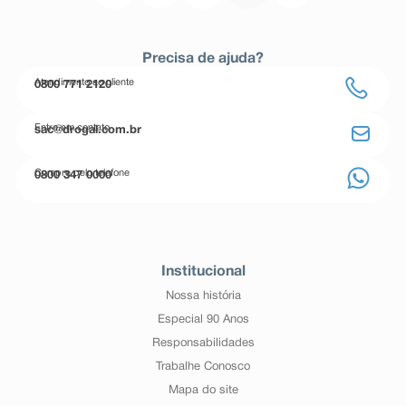
Precisa de ajuda?
Atendimento ao cliente
0800 771 2120
Entre em contato
sac@drogal.com.br
Compre pelo telefone
0800 347 0000
Institucional
Nossa história
Especial 90 Anos
Responsabilidades
Trabalhe Conosco
Mapa do site