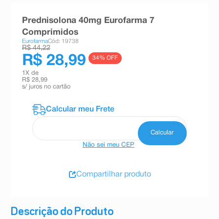
8
º
teste gravidez
Prednisolona 40mg Eurofarma 7
9
º
esmalte
Comprimidos
Eurofarma
Cód: 19738
10
º
absorvente
R$ 44,22
R$ 28,99
34
% OFF
1
X de
R$ 28,99
s/ juros no cartão
Não sei meu CEP
Compartilhar produto
Descrição do Produto