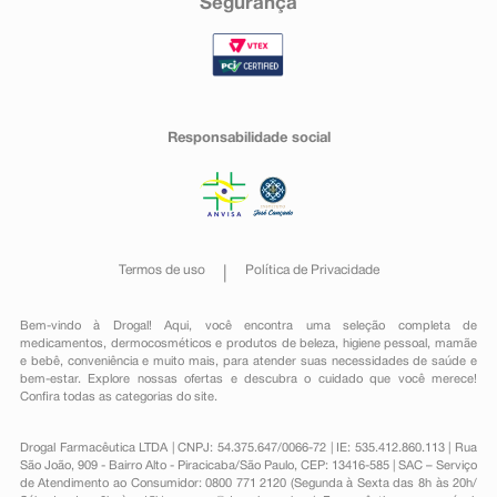
Segurança
Responsabilidade social
Termos de uso
Política de Privacidade
Bem-vindo à Drogal! Aqui, você encontra uma seleção completa de
medicamentos
,
dermocosméticos e produtos de beleza
,
higiene pessoal
,
mamãe
e bebê
,
conveniência
e muito mais, para atender suas necessidades de saúde e
bem-estar. Explore nossas ofertas e descubra o cuidado que você merece!
Confira todas as categorias do site.
Drogal Farmacêutica LTDA | CNPJ: 54.375.647/0066-72 | IE: 535.412.860.113 | Rua
São João, 909 - Bairro Alto - Piracicaba/São Paulo, CEP: 13416-585 | SAC – Serviço
de Atendimento ao Consumidor: 0800 771 2120 (Segunda à Sexta das 8h às 20h/