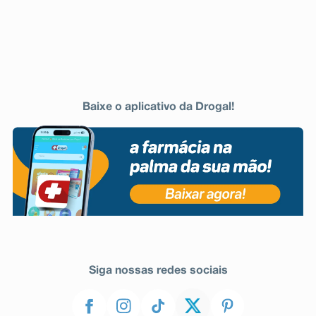
agravamento dos sintomas da miastenia gravis (doença
caracterizada por fraqueza muscular), osteoporose,
necrose asséptica da cabeça do fêmur e do úmero
(necrose dos ossos sem infecção); fratura de ossos
longos e vértebras sem trauma ou com trauma mínimo;
e ruptura espontânea de tendões.
Alterações metabólicas: Perda de nitrogênio na urina
devido a degradação de proteínas.
Baixe o aplicativo da Drogal!
Informe ao seu médico, cirurgião-dentista ou
farmacêutico o aparecimento de reações indesejáveis
pelo uso do medicamento. Informe também à empresa
através do seu serviço de atendimento.
Siga nossas redes sociais