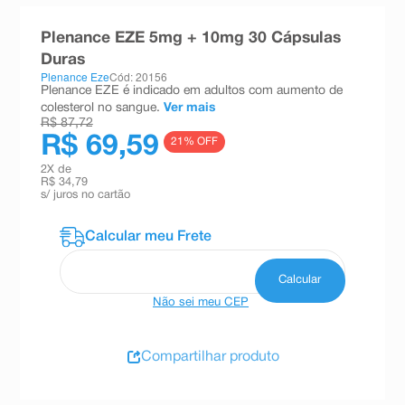
8
º
absorvente
Plenance EZE 5mg + 10mg 30 Cápsulas
9
º
teste gravidez
Duras
Plenance Eze
Cód: 20156
10
º
esmalte
Plenance EZE é indicado em adultos com aumento de
colesterol no sangue.
Ver mais
R$ 87,72
R$ 69,59
21
% OFF
2
X de
R$ 34,79
s/ juros no cartão
Não sei meu CEP
Compartilhar produto