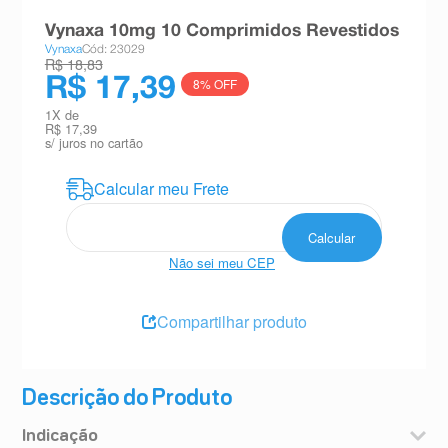
8
º
absorvente
Vynaxa 10mg 10 Comprimidos Revestidos
Vynaxa
Cód: 23029
9
º
teste gravidez
R$ 18,83
R$ 17,39
8
% OFF
10
º
esmalte
1
X de
R$ 17,39
s/ juros no cartão
Não sei meu CEP
Compartilhar produto
Descrição do Produto
Indicação