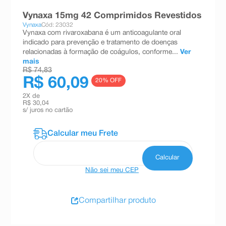
8
º
teste gravidez
Vynaxa 15mg 42 Comprimidos Revestidos
Vynaxa
Cód: 23032
9
º
absorvente
Vynaxa com rivaroxabana é um anticoagulante oral
indicado para prevenção e tratamento de doenças
10
º
shampoo
relacionadas à formação de coágulos, conforme...
Ver
mais
R$ 74,83
R$ 60,09
20
% OFF
2
X de
R$ 30,04
s/ juros no cartão
Não sei meu CEP
Compartilhar produto