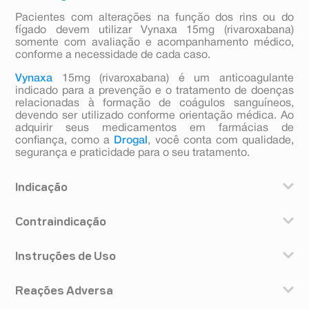
Pacientes com alterações na função dos rins ou do
fígado devem utilizar Vynaxa 15mg (rivaroxabana)
somente com avaliação e acompanhamento médico,
conforme a necessidade de cada caso.
Vynaxa
15mg (rivaroxabana) é um anticoagulante
indicado para a prevenção e o tratamento de doenças
relacionadas à formação de coágulos sanguíneos,
devendo ser utilizado conforme orientação médica. Ao
adquirir seus medicamentos em farmácias de
confiança, como a
Drogal
, você conta com qualidade,
segurança e praticidade para o seu tratamento.
Indicação
VYNAXA® (rivaroxabana) é indicado para prevenção de
Contraindicação
derrame (AVC) e de formação de coágulo em outros
vasos sanguíneos (embolia sistêmica) em pacientes
Você não deve utilizar Vynaxa 15mg ® (rivaroxabana): -
adultos com arritmia do coração (fibrilação atrial não
Instruções de Uso
Se você for alérgico (hipersensível) à rivaroxabana ou a
valvular) que apresente um ou mais fatores de risco,
qualquer outro componente. Os componentes do
como insuficiência cardíaca congestiva, pressão alta,
Uso oral.
produto estão listados no início da bula; - Se você está
75 anos de idade ou mais, diabetes mellitus, derrame
Reações Adversa
Sempre use Vynaxa 15mg ® (rivaroxabana) exatamente
com sangramento que requer cuidados especiais (por
ou ataque isquêmico transitório anteriores.
como informado por seu médico. Vynaxa 15mg ®
exemplo, hemorragia intracraniana, hemorragia