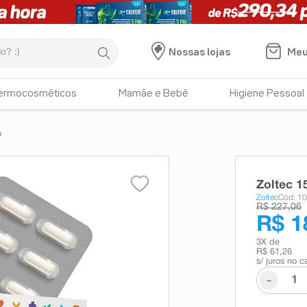
:)
Meu
Nossas lojas
ermocosméticos
Mamãe e Bebê
Higiene Pessoal
s
Zoltec 1
Zoltec
Cód: 1
R$ 227,06
R$ 1
3
X de
R$ 61,26
s/ juros no c
-