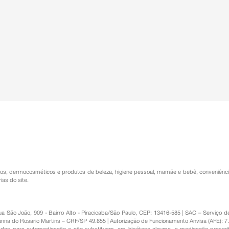
os
,
dermocosméticos e produtos de beleza
,
higiene pessoal
,
mamãe e bebê
,
conveniênc
ias do site.
Rua São João, 909 - Bairro Alto - Piracicaba/São Paulo, CEP: 13416-585 | SAC – Serviç
nna do Rosario Martins – CRF/SP 49.855 | Autorização de Funcionamento Anvisa (AFE): 7