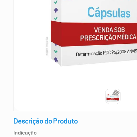
9
º
absorvente
10
º
shampoo
Descrição do Produto
Indicação