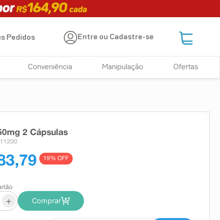
Entre ou Cadastre-se
s Pedidos
Conveniência
Manipulação
Ofertas
50mg 2 Cápsulas
011200
83,79
19
% OFF
artão
+
Comprar