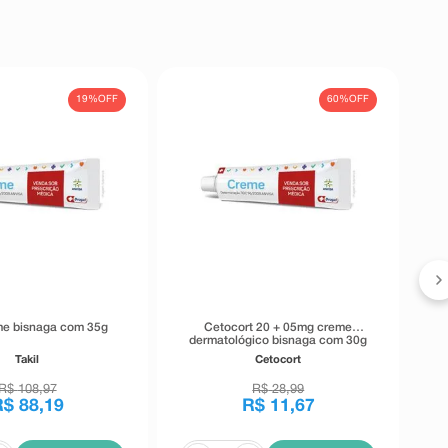
19%
OFF
60%
OFF
eme bisnaga com 35g
Cetocort 20 + 05mg creme
dermatológico bisnaga com 30g
Takil
Cetocort
R$
108
,
97
R$
28
,
99
R$
88
,
19
R$
11
,
67