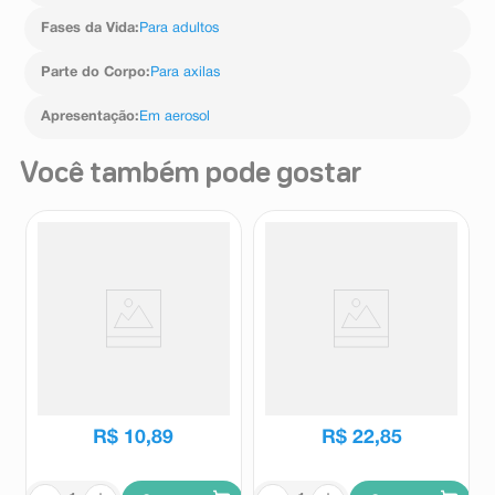
Fases da Vida
:
Para adultos
Parte do Corpo
:
Para axilas
Apresentação
:
Em aerosol
Você também pode gostar
Desodorante Antitranspirante
Desodorante Antitranspirante
Aerosol Above Men Extreme
Aerossol Nivea Men Original
Invisible 72h 250ml
Protect 200ml
Above
Nivea
R$
10
,
89
R$
22
,
85