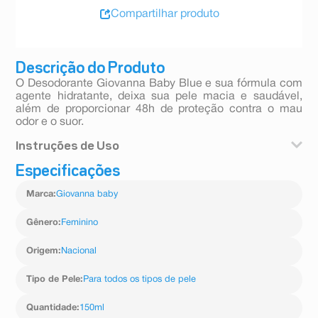
Compartilhar produto
Descrição do Produto
O Desodorante Giovanna Baby Blue e sua fórmula com
agente hidratante, deixa sua pele macia e saudável,
além de proporcionar 48h de proteção contra o mau
odor e o suor.
Instruções de Uso
Especificações
Agite antes de usar e aplique com uma distância de
15cm das axilas.
Marca
:
Giovanna baby
Gênero
:
Feminino
Origem
:
Nacional
Tipo de Pele
:
Para todos os tipos de pele
Quantidade
:
150ml