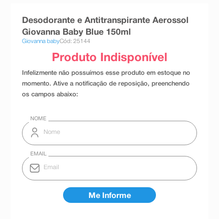
8
º
teste gravidez
Desodorante e Antitranspirante Aerossol
9
º
absorvente
Giovanna Baby Blue 150ml
Giovanna baby
Cód: 25144
10
º
shampoo