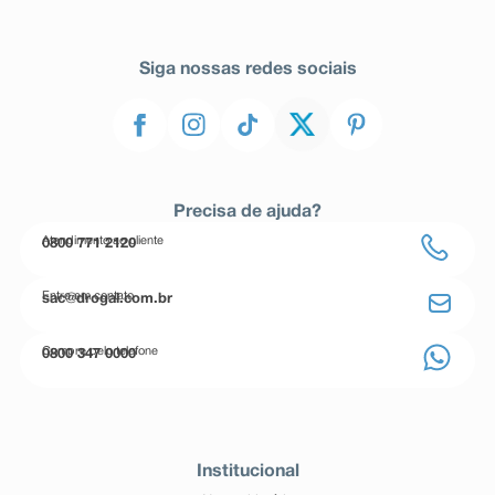
Siga nossas redes sociais
Precisa de ajuda?
Atendimento ao cliente
0800 771 2120
Entre em contato
sac@drogal.com.br
Compre pelo telefone
0800 347 0000
Institucional