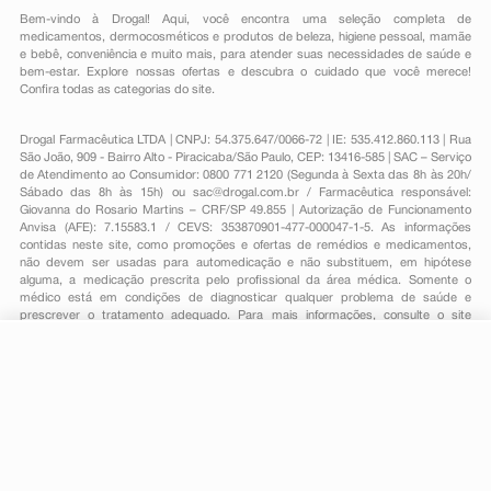
Bem-vindo à Drogal! Aqui, você encontra uma seleção completa de
medicamentos
,
dermocosméticos e produtos de beleza
,
higiene pessoal
,
mamãe
e bebê
,
conveniência
e muito mais, para atender suas necessidades de saúde e
bem-estar. Explore nossas ofertas e descubra o cuidado que você merece!
Confira todas as categorias do site.
Drogal Farmacêutica LTDA | CNPJ: 54.375.647/0066-72 | IE: 535.412.860.113 | Rua
São João, 909 - Bairro Alto - Piracicaba/São Paulo, CEP: 13416-585 | SAC – Serviço
de Atendimento ao Consumidor: 0800 771 2120 (Segunda à Sexta das 8h às 20h/
Sábado das 8h às 15h) ou
sac@drogal.com.br
/ Farmacêutica responsável:
Giovanna do Rosario Martins – CRF/SP 49.855 | Autorização de Funcionamento
Anvisa (AFE): 7.15583.1 / CEVS: 353870901-477-000047-1-5. As informações
contidas neste site, como promoções e ofertas de remédios e medicamentos,
não devem ser usadas para automedicação e não substituem, em hipótese
alguma, a medicação prescrita pelo profissional da área médica. Somente o
médico está em condições de diagnosticar qualquer problema de saúde e
prescrever o tratamento adequado. Para mais informações, consulte o site
Anvisa. As fotos contidas em nosso site são meramente ilustrativas. Promoções e
preços são válidos apenas para compras on-line, caso haja disponibilidade e
estão sujeitos a alterações no decorrer do dia. Todos os direitos reservados.
-
+
Comprar
Powered by