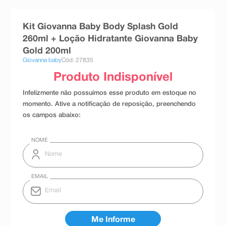
8
º
teste gravidez
Kit Giovanna Baby Body Splash Gold
9
º
absorvente
260ml + Loção Hidratante Giovanna Baby
10
º
shampoo
Gold 200ml
Giovanna baby
Cód: 27835