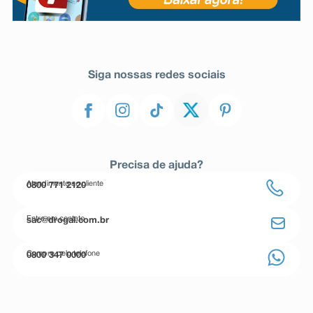
Siga nossas redes sociais
Precisa de ajuda?
Atendimento ao cliente
0800 771 2120
Entre em contato
sac@drogal.com.br
Compre pelo telefone
0800 347 0000