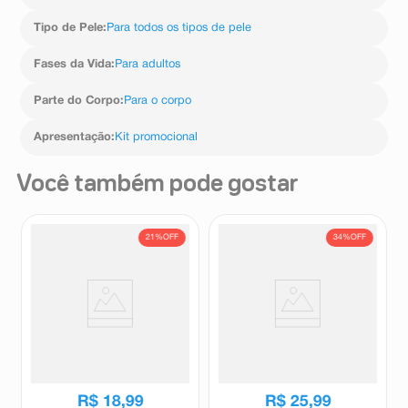
Tipo de Pele
:
Para todos os tipos de pele
Fases da Vida
:
Para adultos
Parte do Corpo
:
Para o corpo
Apresentação
:
Kit promocional
Você também pode gostar
21%
OFF
34%
OFF
Body Splash Salon Line
Body Splash Paixão
Xêrosa Cabelo e Corpo Flores
Inspiradora Rosas Brancas
Brilhantes 200ml
200ml
Salon Line
Paixão
R$
23
,
99
R$
39
,
65
R$
18
,
99
R$
25
,
99