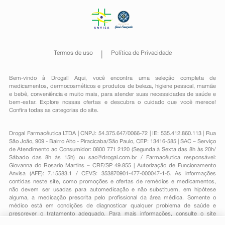
Termos de uso
Política de Privacidade
Bem-vindo à Drogal! Aqui, você encontra uma seleção completa de
medicamentos
,
dermocosméticos e produtos de beleza
,
higiene pessoal
,
mamãe
e bebê
,
conveniência
e muito mais, para atender suas necessidades de saúde e
bem-estar. Explore nossas ofertas e descubra o cuidado que você merece!
Confira todas as categorias do site.
Drogal Farmacêutica LTDA | CNPJ: 54.375.647/0066-72 | IE: 535.412.860.113 | Rua
São João, 909 - Bairro Alto - Piracicaba/São Paulo, CEP: 13416-585 | SAC – Serviço
de Atendimento ao Consumidor: 0800 771 2120 (Segunda à Sexta das 8h às 20h/
Sábado das 8h às 15h) ou
sac@drogal.com.br
/ Farmacêutica responsável:
Giovanna do Rosario Martins – CRF/SP 49.855 | Autorização de Funcionamento
Anvisa (AFE): 7.15583.1 / CEVS: 353870901-477-000047-1-5. As informações
contidas neste site, como promoções e ofertas de remédios e medicamentos,
não devem ser usadas para automedicação e não substituem, em hipótese
alguma, a medicação prescrita pelo profissional da área médica. Somente o
médico está em condições de diagnosticar qualquer problema de saúde e
prescrever o tratamento adequado. Para mais informações, consulte o site
Anvisa. As fotos contidas em nosso site são meramente ilustrativas. Promoções e