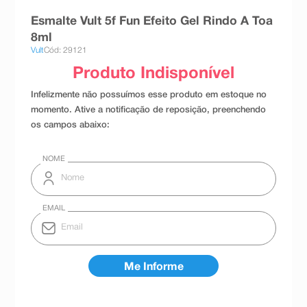
8
º
teste gravidez
Esmalte Vult 5f Fun Efeito Gel Rindo A Toa
8ml
9
º
absorvente
Vult
Cód: 29121
10
º
shampoo