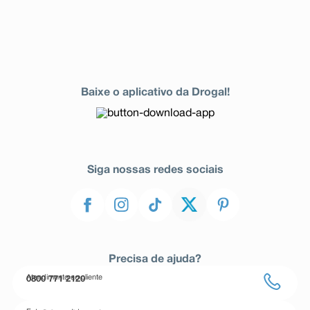
Baixe o aplicativo da Drogal!
Siga nossas redes sociais
Precisa de ajuda?
Atendimento ao cliente
0800 771 2120