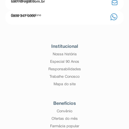
Entre em contato
sac@drogal.com.br
Compre pelo telefone
0800 347 0000
Institucional
Nossa história
Especial 90 Anos
Responsabilidades
Trabalhe Conosco
Mapa do site
Benefícios
Convênio
Ofertas do mês
Farmácia popular