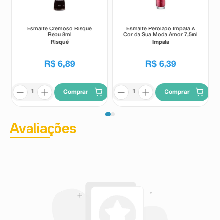
Esmalte Cremoso Risqué
Esmalte Perolado Impala A
Rebu 8ml
Cor da Sua Moda Amor 7,5ml
Risqué
Impala
R$
6
,
89
R$
6
,
39
Comprar
Comprar
Avaliações