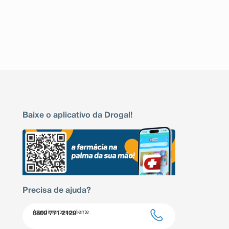
Baixe o aplicativo da Drogal!
Precisa de ajuda?
Atendimento ao cliente
0800 771 2120