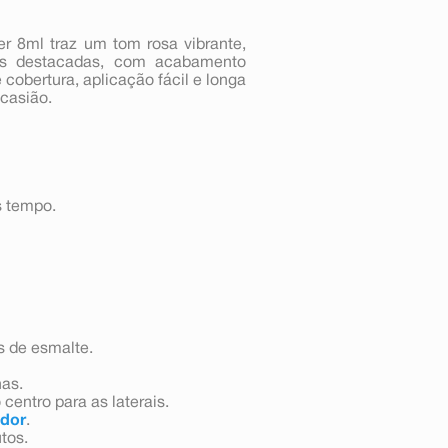
r 8ml traz um tom rosa vibrante,
as destacadas, com acabamento
 cobertura, aplicação fácil e longa
casião.
s tempo.
s de esmalte.
has.
centro para as laterais.
dor
.
utos.