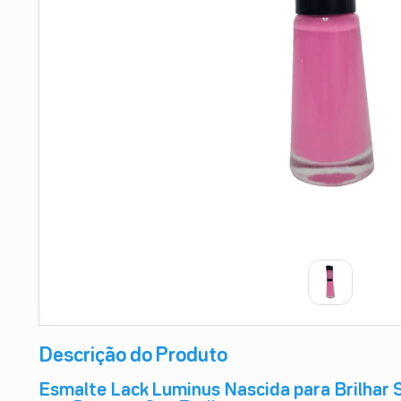
9
º
teste gravidez
10
º
esmalte
Descrição do Produto
Esmalte Lack Luminus Nascida para Brilhar 