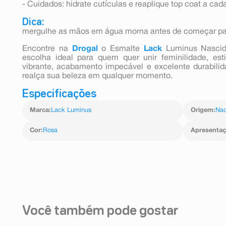
- Cuidados: hidrate cutículas e reaplique top coat a cada
Dica:
mergulhe as mãos em água morna antes de começar par
Encontre na
Drogal
o Esmalte
Lack
Luminus Nascid
escolha ideal para quem quer unir feminilidade, es
vibrante, acabamento impecável e excelente durabilid
realça sua beleza em qualquer momento.
Especificações
Marca
:
Lack Luminus
Origem
:
Nac
Cor
:
Rosa
Apresenta
Você também pode gostar