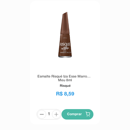
Esmalte Risqué Iza Esse Marrom é
Meu 8ml
Risqué
R$
8
,
59
Comprar