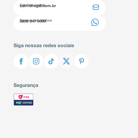
Entre em contato
sac@drogal.com.br
Compre pelo telefone
0800 347 0000
Siga nossas redes sociais
Segurança