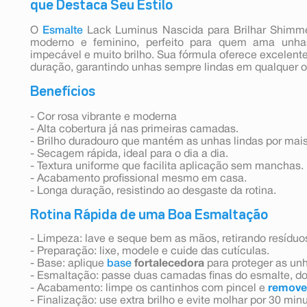
que Destaca Seu Estilo
O
Esmalte
Lack Luminus Nascida para Brilhar Shimme
moderno e feminino, perfeito para quem ama unh
impecável e muito brilho. Sua fórmula oferece excelente
duração, garantindo unhas sempre lindas em qualquer o
Benefícios
- Cor rosa vibrante e moderna
- Alta cobertura já nas primeiras camadas.
- Brilho duradouro que mantém as unhas lindas por mai
- Secagem rápida, ideal para o dia a dia.
- Textura uniforme que facilita aplicação sem manchas.
- Acabamento profissional mesmo em casa.
- Longa duração, resistindo ao desgaste da rotina.
Rotina Rápida de uma Boa Esmaltação
- Limpeza: lave e seque bem as mãos, retirando resíduo
- Preparação: lixe, modele e cuide das cutículas.
- Base: aplique
base
fortalecedora
para proteger as un
- Esmaltação: passe duas camadas finas do esmalte, do 
- Acabamento: limpe os cantinhos com pincel e
remove
- Finalização: use extra brilho e evite molhar por 30 min