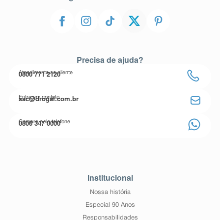
Precisa de ajuda?
0800 771 2120
Atendimento ao cliente
sac@drogal.com.br
Entre em contato
0800 347 0000
Compre pelo telefone
Institucional
Nossa história
Especial 90 Anos
Responsabilidades