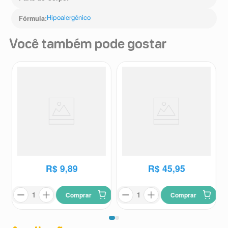
Fórmula
:
Hipoalergênico
Você também pode gostar
Loção de Limpeza Leite de
Esfoliante Corporal para
Colônia Final Fantástico 200ml
Banho Nivea 204g
Leite De Colônia
Nivea
R$
9
,
89
R$
45
,
95
Comprar
Comprar