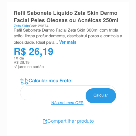
8
º
absorvente
Refil Sabonete Líquido Zeta Skin Dermo
9
º
teste gravidez
Facial Peles Oleosas ou Acnéicas 250ml
Zeta Skin
Cód: 29874
10
º
esmalte
Refil Sabonete Dermo Facial Zeta Skin 300ml com tripla
ação: limpa profundamente, desobstrui poros e controla a
Ver mais
oleosidade. Ideal para...
R$ 26,19
1
X de
R$ 26,19
s/ juros no cartão
Não sei meu CEP
Compartilhar produto