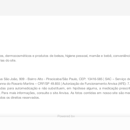
os
,
dermocosméticos e produtos de beleza
,
higiene pessoal
,
mamãe e bebê
,
conveniênc
ias do site.
Rua São João, 909 - Bairro Alto - Piracicaba/São Paulo, CEP: 13416-585 | SAC – Serviç
nna do Rosario Martins – CRF/SP 49.855 | Autorização de Funcionamento Anvisa (AFE): 7
s para automedicação e não substituem, em hipótese alguma, a medicação prescrit
Para mais informações, consulte o site Anvisa. As fotos contidas em nosso site são m
Todos os direitos reservados.
Powered by
ugas La Roche-Posay Retinol B3 15ml