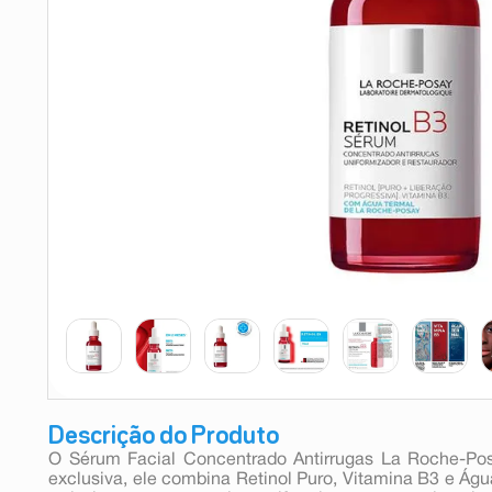
9
º
esmalte
10
º
absorvente
Descrição do Produto
O Sérum Facial Concentrado Antirrugas La Roche-Pos
exclusiva, ele combina Retinol Puro, Vitamina B3 e Ág