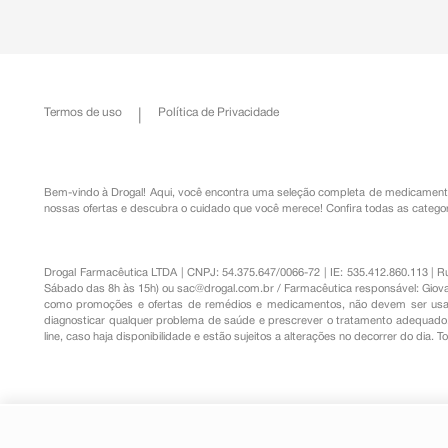
Termos de uso
Política de Privacidade
Bem-vindo à Drogal! Aqui, você encontra uma seleção completa de
medicament
nossas ofertas e descubra o cuidado que você merece!
Confira todas as categor
Drogal Farmacêutica LTDA | CNPJ: 54.375.647/0066-72 | IE: 535.412.860.113 | 
Sábado das 8h às 15h) ou
sac@drogal.com.br
/ Farmacêutica responsável: Giova
como promoções e ofertas de remédios e medicamentos, não devem ser usada
diagnosticar qualquer problema de saúde e prescrever o tratamento adequado. 
line, caso haja disponibilidade e estão sujeitos a alterações no decorrer do dia. 
Sérum Facial Concentrado Antirr