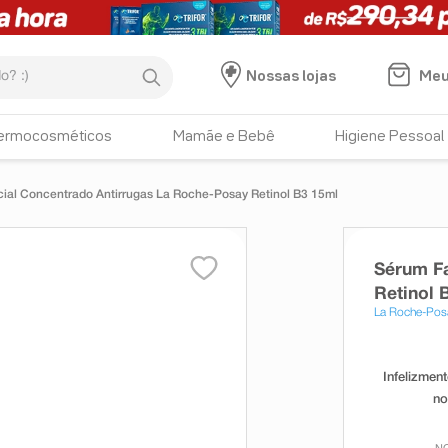
:)
Meu
Nossas lojas
ermocosméticos
Mamãe e Bebê
Higiene Pessoal
ial Concentrado Antirrugas La Roche-Posay Retinol B3 15ml
Sérum Fa
Retinol 
La Roche-Pos