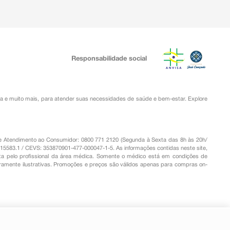
Responsabilidade social
ia
e muito mais, para atender suas necessidades de saúde e bem-estar. Explore
o de Atendimento ao Consumidor: 0800 771 2120 (Segunda à Sexta das 8h às 20h/
.15583.1 / CEVS: 353870901-477-000047-1-5. As informações contidas neste site,
a pelo profissional da área médica. Somente o médico está em condições de
eramente ilustrativas. Promoções e preços são válidos apenas para compras on-