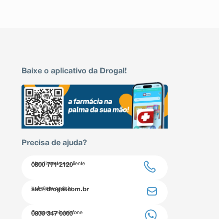
Baixe o aplicativo da Drogal!
Precisa de ajuda?
Atendimento ao cliente
0800 771 2120
Entre em contato
sac@drogal.com.br
Compre pelo telefone
0800 347 0000