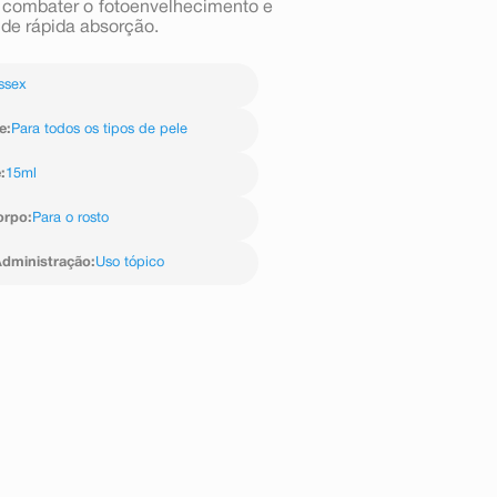
e, combater o fotoenvelhecimento e
 de rápida absorção.
ssex
e
:
Para todos os tipos de pele
e
:
15ml
orpo
:
Para o rosto
dministração
:
Uso tópico