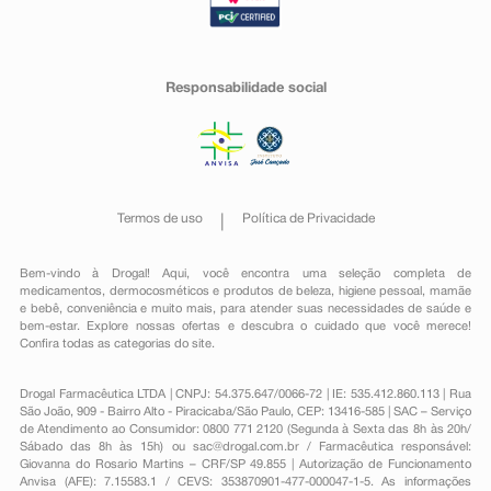
Responsabilidade social
Termos de uso
Política de Privacidade
Bem-vindo à Drogal! Aqui, você encontra uma seleção completa de
medicamentos
,
dermocosméticos e produtos de beleza
,
higiene pessoal
,
mamãe
e bebê
,
conveniência
e muito mais, para atender suas necessidades de saúde e
bem-estar. Explore nossas ofertas e descubra o cuidado que você merece!
Confira todas as categorias do site.
Drogal Farmacêutica LTDA | CNPJ: 54.375.647/0066-72 | IE: 535.412.860.113 | Rua
São João, 909 - Bairro Alto - Piracicaba/São Paulo, CEP: 13416-585 | SAC – Serviço
de Atendimento ao Consumidor: 0800 771 2120 (Segunda à Sexta das 8h às 20h/
Sábado das 8h às 15h) ou
sac@drogal.com.br
/ Farmacêutica responsável:
Giovanna do Rosario Martins – CRF/SP 49.855 | Autorização de Funcionamento
Anvisa (AFE): 7.15583.1 / CEVS: 353870901-477-000047-1-5. As informações