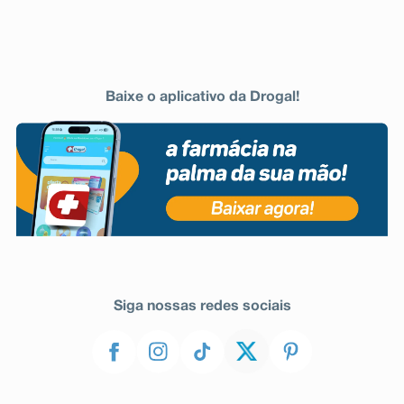
efetuada com cuidado em todos os pacientes com
insuficiência renal. - Insuficiência hepática Uma dose
máxima de 300 mg/dia é recomendada para pacientes
com insuficiência hepática leve a moderada. A titulação
da dose deve ser efetuada com cuidado considerando a
coexistência de insuficiência renal. A farmacocinética
Baixe o aplicativo da Drogal!
da lacosamida não foi estudada em pacientes com
insuficiência hepática grave. A lacosamida deve ser
administrada a pacientes portadores de insuficiência
hepática grave apenas quando os benefícios
terapêuticos esperados superarem possíveis riscos. A
posologia e administração devem ser ajustadas e os
sintomas do paciente observados cuidadosamente. -
População pediátrica SEIZLA® não é recomendado em
crianças e adolescentes com idade inferior a 16 anos
devido à ausência de dados de segurança e eficácia.
Siga a orientação de seu médico, respeitando sempre
os horários, as doses e a duração do tratamento. Não
interrompa o tratamento sem o conhecimento do seu
Siga nossas redes sociais
médico.