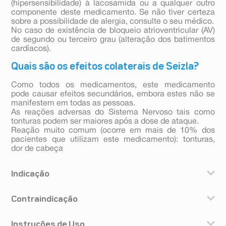
(hipersensibilidade) à lacosamida ou a qualquer outro
componente deste medicamento. Se não tiver certeza
sobre a possibilidade de alergia, consulte o seu médico.
No caso de existência de bloqueio atrioventricular (AV)
de segundo ou terceiro grau (alteração dos batimentos
cardíacos).
Quais são os efeitos colaterais de Seizla?
Como todos os medicamentos, este medicamento
pode causar efeitos secundários, embora estes não se
manifestem em todas as pessoas.
As reações adversas do Sistema Nervoso tais como
tonturas podem ser maiores após a dose de ataque.
Reação muito comum (ocorre em mais de 10% dos
pacientes que utilizam este medicamento): tonturas,
dor de cabeça
Indicação
SEIZLA® (lacosamida) é indicado: - Monoterapia no
Contraindicação
tratamento de crises de início focal/parcial com ou sem
generalização secundária em pacientes com epilepsia
Não tome SEIZLA® caso tenha alergia
a partir de 16 anos de idade. - Terapia adjuvante (em
Instruções de Uso
(hipersensibilidade) à lacosamida ou a qualquer outro