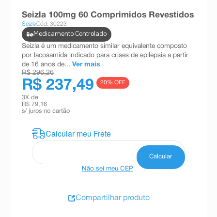
8
º
teste gravidez
Seizla 100mg 60 Comprimidos Revestidos
Seizla
Cód: 30223
9
º
esmalte
Medicamento Controlado
10
º
absorvente
Seizla é um medicamento similar equivalente composto
por lacosamida indicado para crises de epilepsia a partir
de 16 anos de...
Ver mais
R$ 296,26
R$ 237,49
20
% OFF
3
X de
R$ 79,16
s/ juros no cartão
Não sei meu CEP
Compartilhar produto