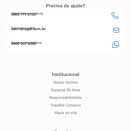
Precisa de ajuda?
Atendimento ao cliente
0800 771 2120
Entre em contato
sac@drogal.com.br
Compre pelo telefone
0800 347 0000
Institucional
Nossa história
Especial 90 Anos
Responsabilidades
Trabalhe Conosco
Mapa do site