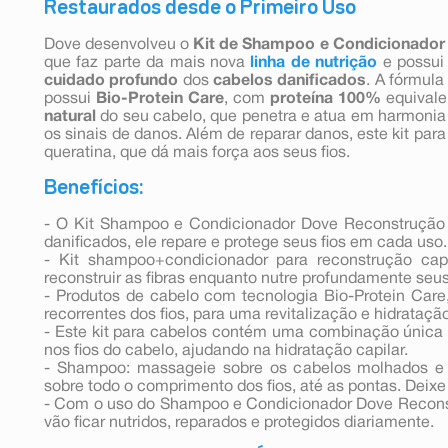
Restaurados desde o Primeiro Uso
Dove desenvolveu o
Kit de Shampoo e Condicionador
que faz parte da mais nova
linha de nutrição
e possu
cuidado profundo
dos
cabelos danificados
. A fórmul
possui
Bio-Protein Care
, com
proteína 100%
equivale
natural
do seu cabelo, que penetra e atua em harmonia 
os sinais de danos. Além de reparar danos, este kit pa
queratina, que dá mais força aos seus fios.
Benefícios:
- O Kit Shampoo e Condicionador Dove Reconstrução 
danificados, ele repare e protege seus fios em cada uso.
- Kit shampoo+condicionador para reconstrução capi
reconstruir as fibras enquanto nutre profundamente seu
- Produtos de cabelo com tecnologia Bio-Protein Care,
recorrentes dos fios, para uma revitalização e hidrataçã
- Este kit para cabelos contém uma combinação única 
nos fios do cabelo, ajudando na hidratação capilar.
- Shampoo: massageie sobre os cabelos molhados e 
sobre todo o comprimento dos fios, até as pontas. Deixe
- Com o uso do Shampoo e Condicionador Dove Recons
vão ficar nutridos, reparados e protegidos diariamente.