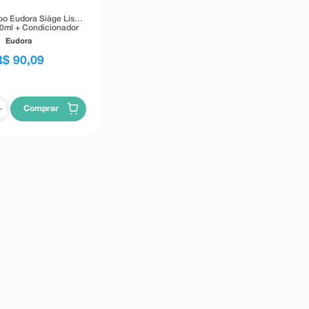
oo Eudora Siàge Liso
50ml + Condicionador
ge Liso Intenso 125ml
Eudora
R$
90
,
09
Comprar