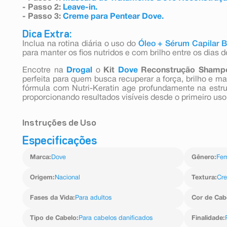
- Passo 2:
Leave-in.
- Passo 3:
Creme para Pentear Dove.
Dica Extra:
Inclua na rotina diária o uso do
Óleo + Sérum Capilar B
para manter os fios nutridos e com brilho entre os dias 
Encotre na
Drogal
o
Kit
Dove
Reconstrução Shamp
perfeita para quem busca recuperar a força, brilho e m
fórmula com Nutri-Keratin age profundamente na estrutu
proporcionando resultados visíveis desde o primeiro uso
Instruções de Uso
Especificações
- Shampoo: Massageie sobre os cabelos molhados e
necessário.
Marca
:
Dove
Gênero
:
Fem
- Condicionador: Após o uso do shampoo, aplique sobre
as pontas. Deixe agir por 1 minuto e enxágue.
Origem
:
Nacional
Textura
:
Cr
Fases da Vida
:
Para adultos
Cor de Cab
Tipo de Cabelo
:
Para cabelos danificados
Finalidade
: