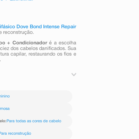
ifásico Dove Bond Intense Repair
de reconstrução.
oo
+ Condicionador
é a escolha
aciez dos cabelos danificados. Sua
ra capilar, restaurando os fios e
.
 enxágue. Aplique novamente se
inino
 todo o comprimento dos fios, até
emosa
elo
:
Para todas as cores de cabelo
Para reconstrução