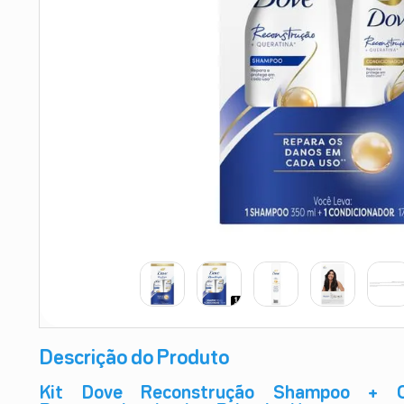
9
º
absorvente
10
º
shampoo
Descrição do Produto
Kit Dove Reconstrução Shampoo + Co