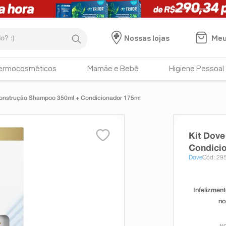
:)
Meu
Nossas lojas
ermocosméticos
Mamãe e Bebê
Higiene Pessoal
construção Shampoo 350ml + Condicionador 175ml
Kit Dov
Condici
Dove
Cód: 29