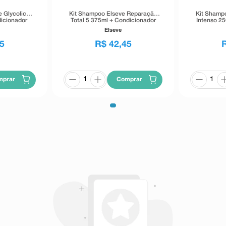
 Glycolic
Kit Shampoo Elseve Reparação
Kit Shamp
icionador
Total 5 375ml + Condicionador
Intenso 2
170ml
Eudora Sià
Elseve
5
R$
42
,
45
mprar
Comprar