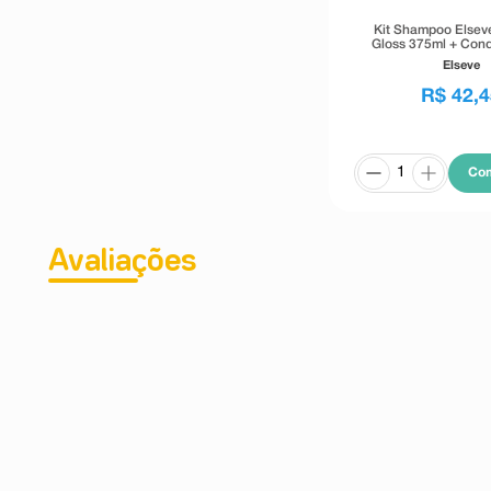
Kit Shampoo Elseve
Gloss 375ml + Cond
170ml
Elseve
R$
42
,
4
Co
Avaliações