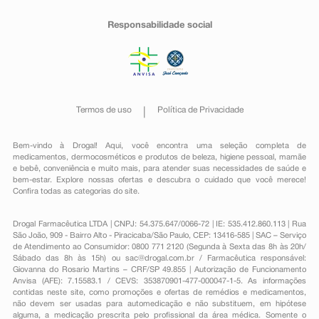
Responsabilidade social
Termos de uso
Política de Privacidade
Bem-vindo à Drogal! Aqui, você encontra uma seleção completa de
medicamentos
,
dermocosméticos e produtos de beleza
,
higiene pessoal
,
mamãe
e bebê
,
conveniência
e muito mais, para atender suas necessidades de saúde e
bem-estar. Explore nossas ofertas e descubra o cuidado que você merece!
Confira todas as categorias do site.
Drogal Farmacêutica LTDA | CNPJ: 54.375.647/0066-72 | IE: 535.412.860.113 | Rua
São João, 909 - Bairro Alto - Piracicaba/São Paulo, CEP: 13416-585 | SAC – Serviço
de Atendimento ao Consumidor: 0800 771 2120 (Segunda à Sexta das 8h às 20h/
Sábado das 8h às 15h) ou
sac@drogal.com.br
/ Farmacêutica responsável:
Giovanna do Rosario Martins – CRF/SP 49.855 | Autorização de Funcionamento
Anvisa (AFE): 7.15583.1 / CEVS: 353870901-477-000047-1-5. As informações
contidas neste site, como promoções e ofertas de remédios e medicamentos,
não devem ser usadas para automedicação e não substituem, em hipótese
alguma, a medicação prescrita pelo profissional da área médica. Somente o