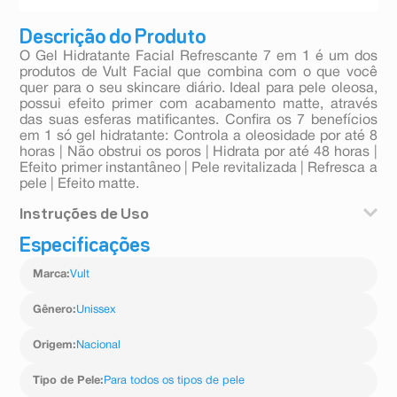
Descrição do Produto
O Gel Hidratante Facial Refrescante 7 em 1 é um dos
produtos de Vult Facial que combina com o que você
quer para o seu skincare diário. Ideal para pele oleosa,
possui efeito primer com acabamento matte, através
das suas esferas matificantes. Confira os 7 benefícios
em 1 só gel hidratante: Controla a oleosidade por até 8
horas | Não obstrui os poros | Hidrata por até 48 horas |
Efeito primer instantâneo | Pele revitalizada | Refresca a
pele | Efeito matte.
Instruções de Uso
Especificações
Com o rosto limpo e seco, aplicar o produto por todo
rosto e pescoço, massageando suavemente. Usar
Marca
:
Vult
diariamente.
Gênero
:
Unissex
Origem
:
Nacional
Tipo de Pele
:
Para todos os tipos de pele