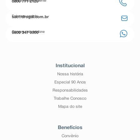
Atendimento ao cliente
0800 771 2120
Entre em contato
sac@drogal.com.br
Compre pelo telefone
0800 347 0000
Institucional
Nossa história
Especial 90 Anos
Responsabilidades
Trabalhe Conosco
Mapa do site
Benefícios
Convênio