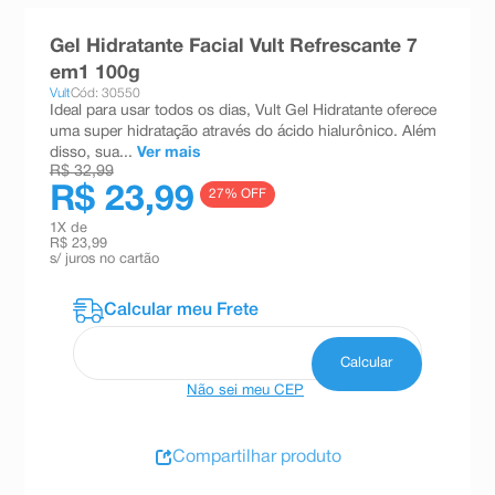
8
º
teste gravidez
Gel Hidratante Facial Vult Refrescante 7
9
º
esmalte
em1 100g
Vult
Cód: 30550
10
º
absorvente
Ideal para usar todos os dias, Vult Gel Hidratante oferece
uma super hidratação através do ácido hialurônico. Além
disso, sua...
Ver mais
R$ 32,99
R$ 23,99
27
% OFF
1
X de
R$ 23,99
s/ juros no cartão
Não sei meu CEP
Compartilhar produto