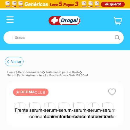
Buscar
TERMOS MAIS BUSCADOS
Voltar
1
º
fralda
Dermocosméticos
Tratamento para o Rosto
2
º
pampers confort sec max
Sérum Facial Antimanchas La Roche-Posay Mela B3 30ml
3
º
dipirona
CLUB
DERMA
4
º
lenço umedecido
5
º
tadalafila
6
º
minoxidil
7
º
desodorante