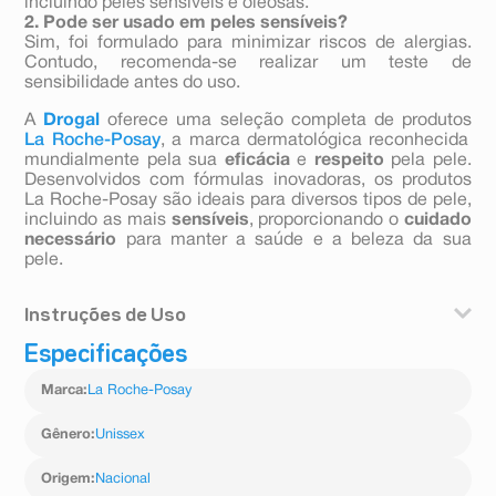
incluindo peles sensíveis e oleosas.
2. Pode ser usado em peles sensíveis?
Sim, foi formulado para minimizar riscos de alergias.
Contudo, recomenda-se realizar um teste de
sensibilidade antes do uso.
A
Drogal
oferece uma seleção completa de produtos
La Roche-Posay
, a marca dermatológica reconhecida
mundialmente pela sua
eficácia
e
respeito
pela pele.
Desenvolvidos com fórmulas inovadoras, os produtos
La Roche-Posay são ideais para diversos tipos de pele,
incluindo as mais
sensíveis
, proporcionando o
cuidado
necessário
para manter a saúde e a beleza da sua
pele.
Instruções de Uso
Especificações
Quantidade: 2 a 3 gotas.
Quando: Manhã e/ou noite.
Marca
:
La Roche-Posay
Onde: Faca, pescoço e colo.
Rosto previamente limpo. Evitar contato direto com os
olhos. Utilizar Anthelios Ultracover FPS 60 na rotina da
Gênero
:
Unissex
manhã. Evitar a exposição ao sol.
Origem
:
Nacional