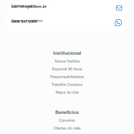
Entre em contato
sac@drogal.com.br
Compre pelo telefone
0800 347 0000
Institucional
Nossa história
Especial 90 Anos
Responsabilidades
Trabalhe Conosco
Mapa do site
Benefícios
Convênio
Ofertas do mês