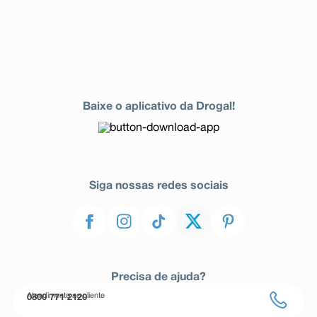
Baixe o aplicativo da Drogal!
Siga nossas redes sociais
Precisa de ajuda?
Atendimento ao cliente
0800 771 2120