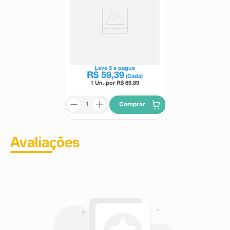
Ultra Sérum Facial Simple
Organic Ácido Mandélico
Clareador, Rejuvenescedor e
Simple
Antiacne 30ml
Leve
3
e pague
R$
59
,
39
(Cada)
1 Un. por R$
69.89
Comprar
Avaliações