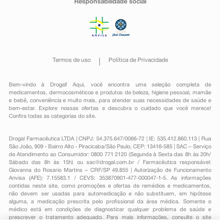
Responsabilidade social
Termos de uso
Política de Privacidade
Bem-vindo à Drogal! Aqui, você encontra uma seleção completa de
medicamentos
,
dermocosméticos e produtos de beleza
,
higiene pessoal
,
mamãe
e bebê
,
conveniência
e muito mais, para atender suas necessidades de saúde e
bem-estar. Explore nossas ofertas e descubra o cuidado que você merece!
Confira todas as categorias do site.
Drogal Farmacêutica LTDA | CNPJ: 54.375.647/0066-72 | IE: 535.412.860.113 | Rua
São João, 909 - Bairro Alto - Piracicaba/São Paulo, CEP: 13416-585 | SAC – Serviço
de Atendimento ao Consumidor: 0800 771 2120 (Segunda à Sexta das 8h às 20h/
Sábado das 8h às 15h) ou
sac@drogal.com.br
/ Farmacêutica responsável:
Giovanna do Rosario Martins – CRF/SP 49.855 | Autorização de Funcionamento
Anvisa (AFE): 7.15583.1 / CEVS: 353870901-477-000047-1-5. As informações
contidas neste site, como promoções e ofertas de remédios e medicamentos,
não devem ser usadas para automedicação e não substituem, em hipótese
alguma, a medicação prescrita pelo profissional da área médica. Somente o
médico está em condições de diagnosticar qualquer problema de saúde e
prescrever o tratamento adequado. Para mais informações, consulte o site