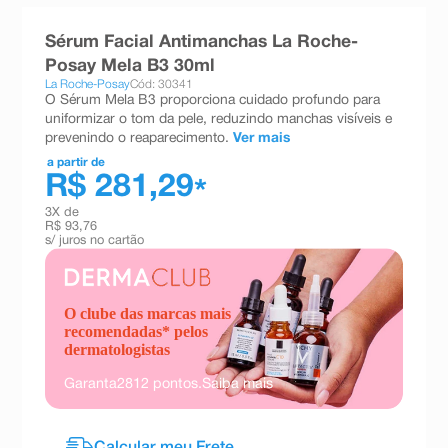
8
º
absorvente
Sérum Facial Antimanchas La Roche-
9
º
teste gravidez
Posay Mela B3 30ml
La Roche-Posay
Cód: 30341
10
º
esmalte
O Sérum Mela B3 proporciona cuidado profundo para
uniformizar o tom da pele, reduzindo manchas visíveis e
prevenindo o reaparecimento.
Ver mais
a partir de
R$ 281,29
*
3
X de
R$ 93,76
s/ juros no cartão
O clube das marcas mais
recomendadas* pelos
dermatologistas
Garanta
2812
pontos.
Saiba mais