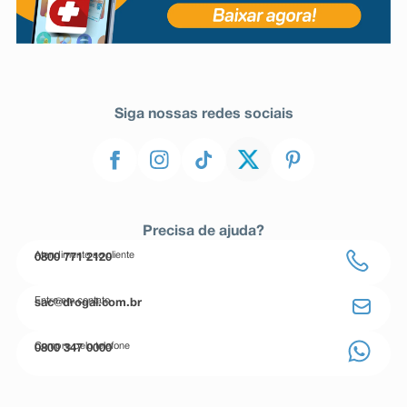
Siga nossas redes sociais
Precisa de ajuda?
Atendimento ao cliente
0800 771 2120
Entre em contato
sac@drogal.com.br
Compre pelo telefone
0800 347 0000