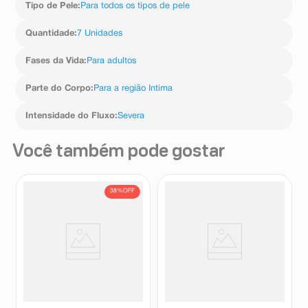
Tipo de Pele
:
Para todos os tipos de pele
Quantidade
:
7 Unidades
Fases da Vida
:
Para adultos
Parte do Corpo
:
Para a região Intima
Intensidade do Fluxo
:
Severa
Você também pode gostar
38%
OFF
Fralda Descartável Adulto
Fralda Geriátrica Tena Slip
Bigfral Derma Plus XG
Noturna G Leve 24 Pague 21
Embalagem Econômica 14
Unidades
Bigfral
Tena
Unidades
R$
79
,
99