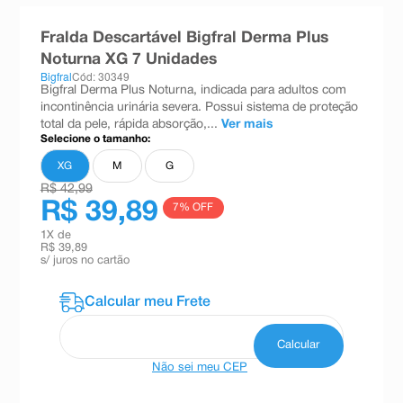
8
º
absorvente
Fralda Descartável Bigfral Derma Plus
9
º
teste gravidez
Noturna XG 7 Unidades
Bigfral
Cód: 30349
10
º
esmalte
Bigfral Derma Plus Noturna, indicada para adultos com
incontinência urinária severa. Possui sistema de proteção
total da pele, rápida absorção,...
Ver mais
Selecione o tamanho:
XG
M
G
R$ 42,99
R$ 39,89
7
% OFF
1
X de
R$ 39,89
s/ juros no cartão
Não sei meu CEP