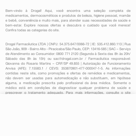
Bem-vindo à Drogal! Aqui, você encontra uma seleção completa de
medicamentos
,
dermocosméticos e produtos de beleza
,
higiene pessoal
,
mamãe
e bebê
,
conveniência
e muito mais, para atender suas necessidades de saúde e
bem-estar. Explore nossas ofertas e descubra o cuidado que você merece!
Confira todas as categorias do site.
Drogal Farmacêutica LTDA | CNPJ: 54.375.647/0066-72 | IE: 535.412.860.113 | Rua
São João, 909 - Bairro Alto - Piracicaba/São Paulo, CEP: 13416-585 | SAC – Serviço
de Atendimento ao Consumidor: 0800 771 2120 (Segunda à Sexta das 8h às 20h/
Sábado das 8h às 15h) ou
sac@drogal.com.br
/ Farmacêutica responsável:
Giovanna do Rosario Martins – CRF/SP 49.855 | Autorização de Funcionamento
Anvisa (AFE): 7.15583.1 / CEVS: 353870901-477-000047-1-5. As informações
contidas neste site, como promoções e ofertas de remédios e medicamentos,
não devem ser usadas para automedicação e não substituem, em hipótese
alguma, a medicação prescrita pelo profissional da área médica. Somente o
médico está em condições de diagnosticar qualquer problema de saúde e
prescrever o tratamento adequado. Para mais informações, consulte o site
Anvisa. As fotos contidas em nosso site são meramente ilustrativas. Promoções e
preços são válidos apenas para compras on-line, caso haja disponibilidade e
R$ 42,99
estão sujeitos a alterações no decorrer do dia. Todos os direitos reservados.
-
+
R$ 39,89
Comprar
Em
1
x
R$ 39,89
Powered by