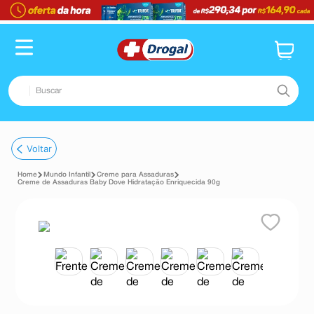
Buscar
TERMOS MAIS BUSCADOS
Voltar
1
º
fralda
Mundo Infantil
Creme para Assaduras
2
º
dipirona
Creme de Assaduras Baby Dove Hidratação Enriquecida 90g
3
º
lenço umedecido
4
º
tadalafila
5
º
minoxidil
6
º
desodorante
7
º
esmalte