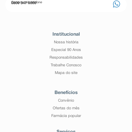
Compre pelo telefone
0800 347 0000
Institucional
Nossa história
Especial 90 Anos
Responsabilidades
Trabalhe Conosco
Mapa do site
Benefícios
Convênio
Ofertas do mês
Farmácia popular