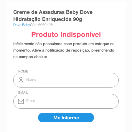
8
º
teste gravidez
Creme de Assaduras Baby Dove
9
º
absorvente
Hidratação Enriquecida 90g
Dove Baby
Cód: 6060408
10
º
shampoo