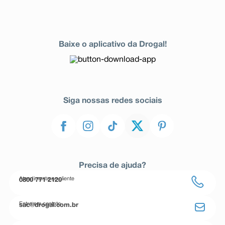
Baixe o aplicativo da Drogal!
Siga nossas redes sociais
Precisa de ajuda?
Atendimento ao cliente
0800 771 2120
Entre em contato
sac@drogal.com.br