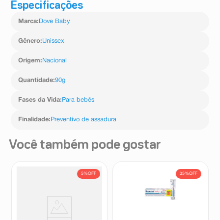
Especificações
Aplique delicadamente uma camada fina do creme na
pele limpa e seca do seu bebê a cada troca de fraldas.
Marca
:
Dove Baby
Gênero
:
Unissex
Origem
:
Nacional
Quantidade
:
90g
Fases da Vida
:
Para bebês
Finalidade
:
Preventivo de assadura
Você também pode gostar
5%
OFF
35%
OFF