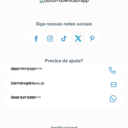
Siga nossas redes sociais
Precisa de ajuda?
Atendimento ao cliente
0800 771 2120
Entre em contato
sac@drogal.com.br
Compre pelo telefone
0800 347 0000