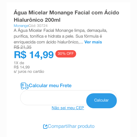
8
º
teste gravidez
Água Micelar Monange Facial com Ácido
9
º
absorvente
Hialurônico 200ml
Monange
Cód: 30724
10
º
shampoo
A Água Micelar Facial Monange limpa, demaquila,
purifica, tonifica e hidrata a pele. Sua fórmula é
enriquecida com ácido hialurônico,...
Ver mais
R$ 21,35
R$ 14,99
30
% OFF
1
X de
R$ 14,99
s/ juros no cartão
Não sei meu CEP
Compartilhar produto