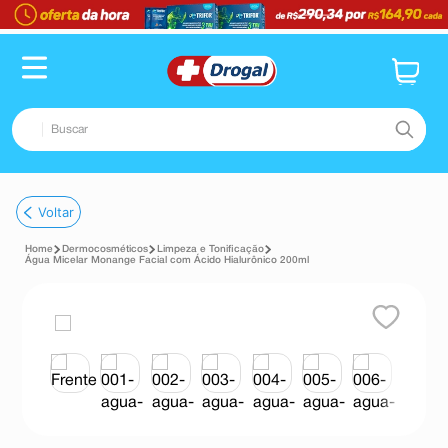
Buscar
TERMOS MAIS BUSCADOS
Voltar
1
º
fralda
Dermocosméticos
Limpeza e Tonificação
2
º
dipirona
Água Micelar Monange Facial com Ácido Hialurônico 200ml
3
º
lenço umedecido
4
º
tadalafila
5
º
minoxidil
6
º
desodorante
7
º
esmalte