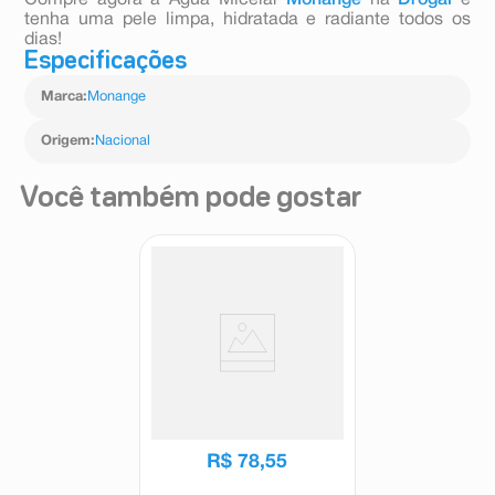
Compre agora a Água Micelar
Monange
na
Drogal
e
tenha uma pele limpa, hidratada e radiante todos os
dias!
Especificações
Marca
:
Monange
Origem
:
Nacional
Você também pode gostar
Gel de Limpeza Facial
Antioleosidade TheraSkin
Cleany Concentrado 300ml
Theraskin
R$
78
,
55