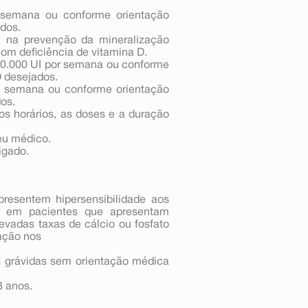
r semana ou conforme orientação
dos.
 na prevenção da mineralização
com deficiência de vitamina D.
 50.000 UI por semana ou conforme
D desejados.
or semana ou conforme orientação
os.
os horários, as doses e a duração
eu médico.
igado.
resentem hipersensibilidade aos
m em pacientes que apresentam
evadas taxas de cálcio ou fosfato
ação nos
s grávidas sem orientação médica
8 anos.