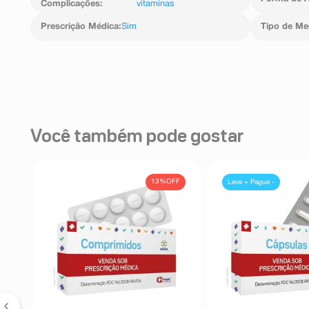
Complicações
:
vitaminas
serviço de atendimento.
Prescrição Médica
:
Sim
Tipo de M
Você também pode gostar
FF
13%
OFF
Leve + Pague -
as