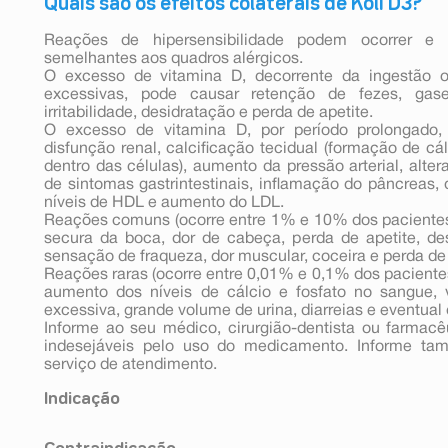
Quais são os efeitos colaterais de Koli D3?
Reações de hipersensibilidade podem ocorrer e 
semelhantes aos quadros alérgicos.
O excesso de vitamina D, decorrente da ingestão o
excessivas, pode causar retenção de fezes, gase
irritabilidade, desidratação e perda de apetite.
O excesso de vitamina D, por período prolongado, 
disfunção renal, calcificação tecidual (formação de cá
dentro das células), aumento da pressão arterial, alte
de sintomas gastrintestinais, inflamação do pâncreas, 
níveis de HDL e aumento do LDL.
Reações comuns (ocorre entre 1% e 10% dos pacientes
secura da boca, dor de cabeça, perda de apetite, d
sensação de fraqueza, dor muscular, coceira e perda de
Reações raras (ocorre entre 0,01% e 0,1% dos paciente
aumento dos níveis de cálcio e fosfato no sangue, 
excessiva, grande volume de urina, diarreias e eventual
Informe ao seu médico, cirurgião-dentista ou farmac
indesejáveis pelo uso do medicamento. Informe t
serviço de atendimento.
Indicação
KOLI D3 é um medicamento à base de colecalcifero