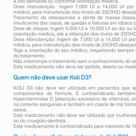
a oito semanas ou conforme orientação médica.
Dose manutenção  Ingerir 7.000 UI a 14.000 UI po
médica, para manutenção dos níveis de 25(OH)D deseja
Tratamento da osteoporose e perda de massa óssea,
insuficiente dos ossos, de quedas e fraturas em idosos 
Dose de ataque: Ingerir 6.000 UI a 10.000 UI ao dia ou
orientação médica, até a obtenção dos níveis de 25OH
Dose Manutenção: Ingerir de 7.000 UI a 14.000 UI p
médica, para manutenção dos níveis de 25OHD desejad
Siga a orientação do seu médico, respeitando sempre 
do tratamento.
Não interrompa o tratamento sem o conhecimento do s
Este medicamento não deve ser partido, aberto ou mast
Quem não deve usar Koli D3?
KOLI D3 não deve ser utilizado em pacientes que ap
componentes da fórmula. É contraindicado també
hipervitaminose D (absorção excessiva da vitamina), el
na corrente sanguínea e também em casos de má form
ossos.
Este medicamento não deve ser utilizado por mulhere
ou do cirurgião-dentista.
Este medicamento é contraindicado para menores de 1