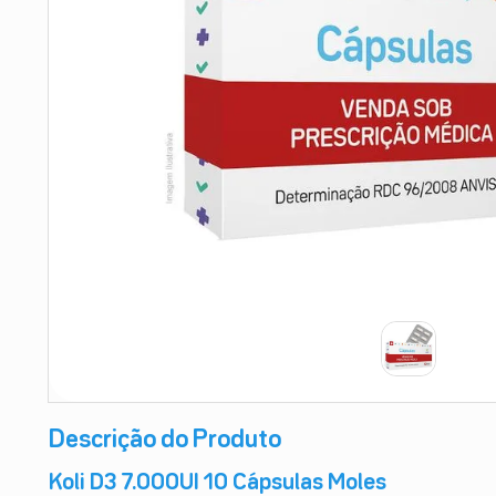
9
º
esmalte
10
º
absorvente
Descrição do Produto
Koli D3 7.000UI 10 Cápsulas Moles