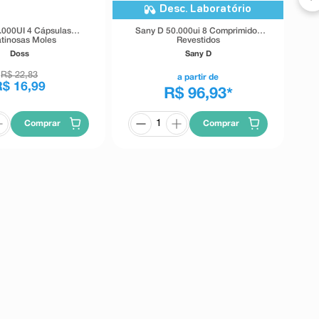
Desc. Laboratório
.000UI 4 Cápsulas
Sany D 50.000ui 8 Comprimidos
tinosas Moles
Revestidos
Doss
Sany D
R$
22
,
83
a partir de
R$
16
,
99
R$ 96,93
*
Comprar
Comprar