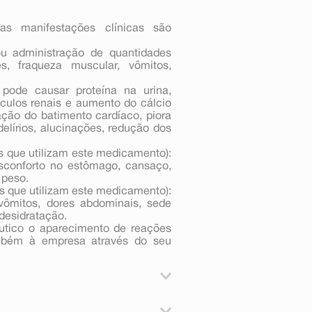
as manifestações clínicas são
u administração de quantidades
s, fraqueza muscular, vômitos,
pode causar proteína na urina,
lculos renais e aumento do cálcio
ração do batimento cardíaco, piora
delírios, alucinações, redução dos
 que utilizam este medicamento):
esconforto no estômago, cansaço,
 peso.
s que utilizam este medicamento):
vômitos, dores abdominais, sede
 desidratação.
êutico o aparecimento de reações
ambém à empresa através do seu
l (vitamina D3), indicado para