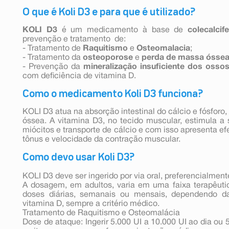
O que é Koli D3 e para que é utilizado?
KOLI D3
é um medicamento à base de
colecalcif
prevenção e tratamento de:
- Tratamento de
Raquitismo
e
Osteomalacia
;
- Tratamento da
osteoporose
e
perda de massa ósse
- Prevenção da
mineralização insuficiente dos osso
com deficiência de vitamina D.
Como o medicamento Koli D3 funciona?
KOLI D3 atua na absorção intestinal do cálcio e fósforo
óssea. A vitamina D3, no tecido muscular, estimula a 
miócitos e transporte de cálcio e com isso apresenta efe
tônus e velocidade da contração muscular.
Como devo usar Koli D3?
KOLI D3 deve ser ingerido por via oral, preferencialment
A dosagem, em adultos, varia em uma faixa terapêuti
doses diárias, semanais ou mensais, dependendo da
vitamina D, sempre a critério médico.
Tratamento de Raquitismo e Osteomalácia
Dose de ataque: Ingerir 5.000 UI a 10.000 UI ao dia ou