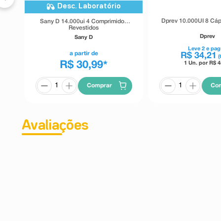
Desc. Laboratório
Dprev 10.000UI 8 Cá
Sany D 14.000ui 4 Comprimidos
Revestidos
Dprev
Sany D
Leve
2
e pag
a partir de
R$
34
,
21
(
R$ 30,99
1 Un. por R$
4
*
Co
Comprar
Avaliações