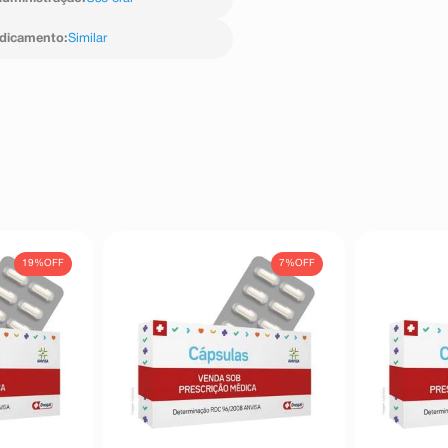
edicamento
:
Similar
19%
OFF
7%
OFF