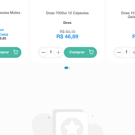
psulas Moles
Doss 7000ui 12 Cápsulas
Doss 10
Gela
Doss
ue
R$
50
,
15
Cada)
R$
46
,
89
5.83
mprar
Comprar