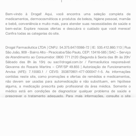
Bem-vindo à Drogal! Aqui, você encontra uma seleção completa de
medicamentos
,
dermocosméticos e produtos de beleza
,
higiene pessoal
,
mamãe
e bebê
,
conveniência
e muito mais, para atender suas necessidades de saúde e
bem-estar. Explore nossas ofertas e descubra o cuidado que você merece!
Confira todas as categorias do site.
Drogal Farmacêutica LTDA | CNPJ: 54.375.647/0066-72 | IE: 535.412.860.113 | Rua
São João, 909 - Bairro Alto - Piracicaba/São Paulo, CEP: 13416-585 | SAC – Serviço
de Atendimento ao Consumidor: 0800 771 2120 (Segunda à Sexta das 8h às 20h/
Sábado das 8h às 15h) ou
sac@drogal.com.br
/ Farmacêutica responsável:
Giovanna do Rosario Martins – CRF/SP 49.855 | Autorização de Funcionamento
Anvisa (AFE): 7.15583.1 / CEVS: 353870901-477-000047-1-5. As informações
contidas neste site, como promoções e ofertas de remédios e medicamentos,
não devem ser usadas para automedicação e não substituem, em hipótese
alguma, a medicação prescrita pelo profissional da área médica. Somente o
médico está em condições de diagnosticar qualquer problema de saúde e
prescrever o tratamento adequado. Para mais informações, consulte o site
Anvisa. As fotos contidas em nosso site são meramente ilustrativas. Promoções e
preços são válidos apenas para compras on-line, caso haja disponibilidade e
estão sujeitos a alterações no decorrer do dia. Todos os direitos reservados.
-
+
Comprar
Powered by