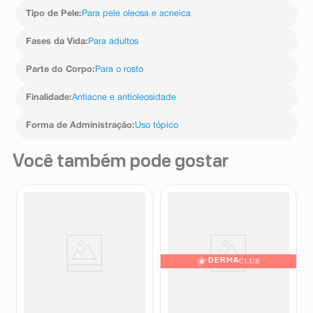
Tipo de Pele
:
Para pele oleosa e acneica
Fases da Vida
:
Para adultos
Parte do Corpo
:
Para o rosto
Finalidade
:
Antiacne e antioleosidade
Forma de Administração
:
Uso tópico
Você também pode gostar
DERMA
CLUB
Gel de Limpeza Facial
Gel De Limpeza Cerave
Profunda L'Oreal Paris
Renovador SA 150g
Revitalift Hialurônico 80g
L'Oréal
CeraVe