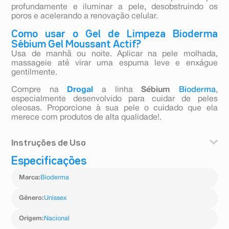
profundamente e iluminar a pele, desobstruindo os
poros e acelerando a renovação celular.
Como usar o Gel de Limpeza Bioderma
Sébium Gel Moussant Actif?
Usa de manhã ou noite. Aplicar na pele molhada,
massageie até virar uma espuma leve e enxágue
gentilmente.
Compre na
Drogal
a linha
Sébium
Bioderma
,
especialmente desenvolvido para cuidar de peles
oleosas. Proporcione à sua pele o cuidado que ela
merece com produtos de alta qualidade!.
Instruções de Uso
Especificações
Usa de manhã ou noite. Aplicar na pele molhada,
massageie até virar uma espuma leve e enxágue
Marca
:
Bioderma
gentilmente.
Gênero
:
Unissex
Origem
:
Nacional