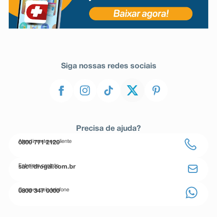
Siga nossas redes sociais
Precisa de ajuda?
Atendimento ao cliente
0800 771 2120
Entre em contato
sac@drogal.com.br
Compre pelo telefone
0800 347 0000