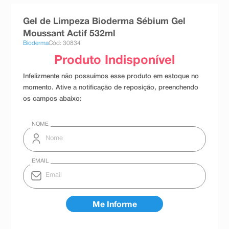
8
º
teste gravidez
Gel de Limpeza Bioderma Sébium Gel
9
º
absorvente
Moussant Actif 532ml
Bioderma
Cód: 30834
10
º
shampoo