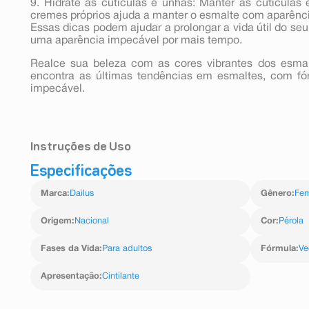
9. Hidrate as cutículas e unhas: Manter as cutículas
cremes próprios ajuda a manter o esmalte com aparênci
Essas dicas podem ajudar a prolongar a vida útil do se
uma aparência impecável por mais tempo.
Realce sua beleza com as cores vibrantes dos esma
encontra as últimas tendências em esmaltes, com fó
impecável.
Instruções de Uso
Especificações
Agite bem o esmalte antes de usar. Em seguida, apli
secagem. Se desejar um tom mais intenso, aplique u
Marca
:
Dailus
Gênero
:
Fem
cor que você preferir.
Origem
:
Nacional
Cor
:
Pérola
Fases da Vida
:
Para adultos
Fórmula
:
Ve
Apresentação
:
Cintilante