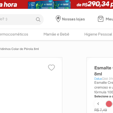
:)
Meu
Nossas lojas
ermocosméticos
Mamãe e Bebê
Higiene Pessoal
ridinhos Colar de Pérola 8ml
Esmalte 
8ml
Dailus
Cód: 3
Esmalte Cr
cremoso e u
fórmula 10
Selecione a c
R$ 7,49