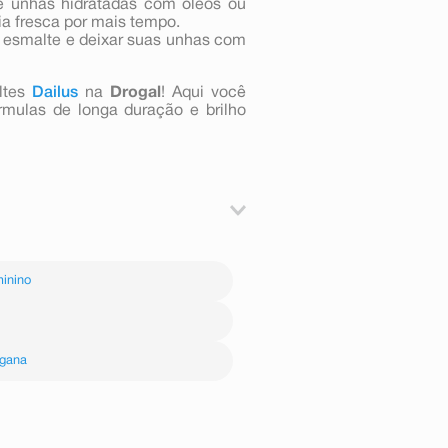
 e unhas hidratadas com óleos ou
a fresca por mais tempo.
u esmalte e deixar suas unhas com
ltes
Dailus
na
Drogal
! Aqui você
rmulas de longa duração e brilho
que-o sobre as unhas e aguarde a
ma segunda camada até alcançar a
inino
gana