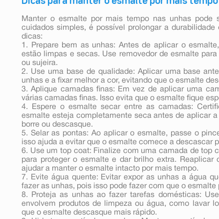
Dicas para manter o esmalte por mais tempo
Manter o esmalte por mais tempo nas unhas pode 
cuidados simples, é possível prolongar a durabilidad
dicas:
1. Prepare bem as unhas: Antes de aplicar o esmalte,
estão limpas e secas. Use removedor de esmalte para 
ou sujeira.
2. Use uma base de qualidade: Aplicar uma base ante
unhas e a fixar melhor a cor, evitando que o esmalte de
3. Aplique camadas finas: Em vez de aplicar uma ca
várias camadas finas. Isso evita que o esmalte fique e
4. Espere o esmalte secar entre as camadas: Certi
esmalte esteja completamente seca antes de aplicar a 
borre ou descasque.
5. Selar as pontas: Ao aplicar o esmalte, passe o pi
isso ajuda a evitar que o esmalte comece a descascar p
6. Use um top coat: Finalize com uma camada de top coa
para proteger o esmalte e dar brilho extra. Reaplicar
ajudar a manter o esmalte intacto por mais tempo.
7. Evite água quente: Evitar expor as unhas a água q
fazer as unhas, pois isso pode fazer com que o esmalte
8. Proteja as unhas ao fazer tarefas domésticas: Use
envolvem produtos de limpeza ou água, como lavar lou
que o esmalte descasque mais rápido.