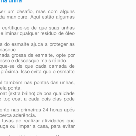
 na unha
ser um desafio, mas com alguns
e da manicure. Aqui estão algumas
 certifique-se de que suas unhas
eliminar qualquer resíduo de óleo
s do esmalte ajuda a proteger as
scasque.
mada grossa de esmalte, opte por
spesso e descasque mais rápido.
fique-se de que cada camada de
próxima. Isso evita que o esmalte
ncel também nas pontas das unhas,
ela ponta.
t (extra brilho) de boa qualidade
 o top coat a cada dois dias pode
uente nas primeiras 24 horas após
 perca aderência.
 luvas ao realizar atividades que
ça ou limpar a casa, para evitar