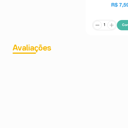
R$
7
,
5
Co
Avaliações