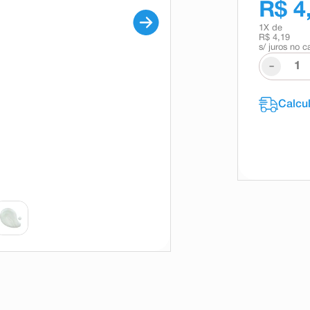
R$ 4
1
X de
R$ 4,19
s/ juros no c
-