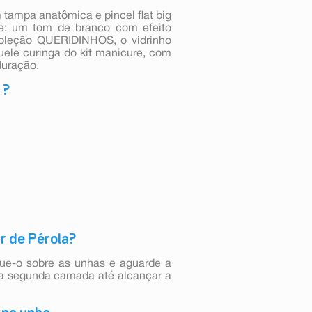
tampa anatômica e pincel flat big
e: um tom de branco com efeito
 coleção QUERIDINHOS, o vidrinho
ele curinga do kit manicure, com
duração.
 ?
r de Pérola?
que-o sobre as unhas e aguarde a
ma segunda camada até alcançar a