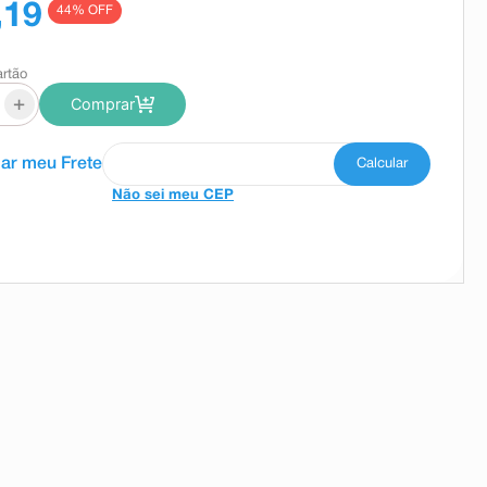
,19
44
% OFF
artão
+
Comprar
Não sei meu CEP