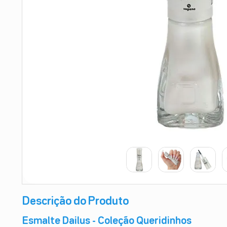
9
º
esmalte
10
º
absorvente
Descrição do Produto
Esmalte Dailus - Coleção Queridinhos