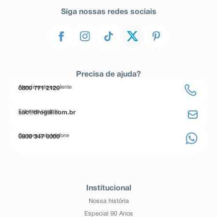
Siga nossas redes sociais
Precisa de ajuda?
Atendimento ao cliente
0800 771 2120
Entre em contato
sac@drogal.com.br
Compre pelo telefone
0800 347 0000
Institucional
Nossa história
Especial 90 Anos