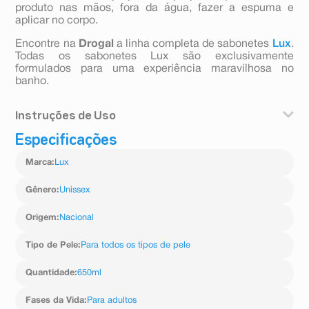
produto nas mãos, fora da água, fazer a espuma e
aplicar no corpo.
Encontre na
Drogal
a linha completa de sabonetes
Lux
.
Todas os sabonetes Lux são exclusivamente
formulados para uma experiência maravilhosa no
banho.
Instruções de Uso
Especificações
Aplicar uma pequena quantidade de produto nas mãos,
fora da água, fazer a espuma e aplicar no corpo.
Marca
:
Lux
Gênero
:
Unissex
Origem
:
Nacional
Tipo de Pele
:
Para todos os tipos de pele
Quantidade
:
650ml
Fases da Vida
:
Para adultos