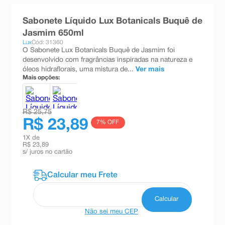
8
º
teste gravidez
Sabonete Líquido Lux Botanicals Buquê de
9
º
esmalte
Jasmim 650ml
Lux
Cód: 31360
10
º
absorvente
O Sabonete Lux Botanicals Buquê de Jasmim foi
desenvolvido com fragrâncias inspiradas na natureza e
óleos hidraflorais, uma mistura de...
Ver mais
Mais opções:
R$ 25,75
R$ 23,89
7
% OFF
1
X de
R$ 23,89
s/ juros no cartão
Não sei meu CEP