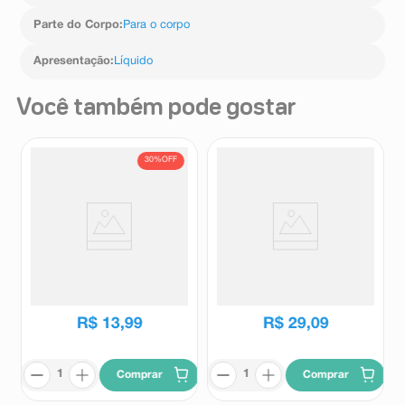
Parte do Corpo
:
Para o corpo
Apresentação
:
Líquido
Você também pode gostar
30%
OFF
Sabonete Líquido Dove Pele
Sabonete Líquido para o
Sensível 250ml
Corpo Protex Limpeza
Profunda 650ml
Dove
Protex
R$
19
,
89
R$
13
,
99
R$
29
,
09
Comprar
Comprar