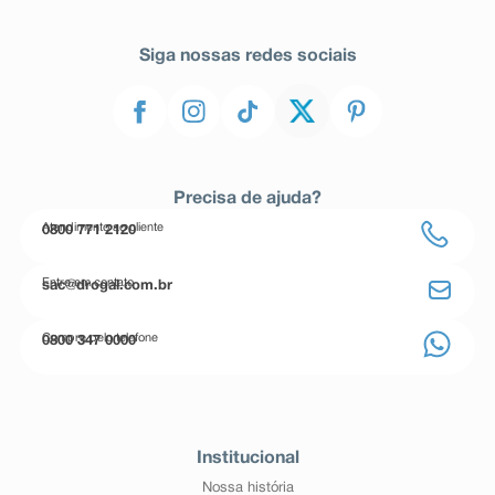
Siga nossas redes sociais
Precisa de ajuda?
Atendimento ao cliente
0800 771 2120
Entre em contato
sac@drogal.com.br
Compre pelo telefone
0800 347 0000
Institucional
Nossa história