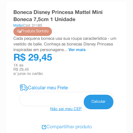
8
º
teste gravidez
Boneca Disney Princesa Mattel Mini
9
º
esmalte
Boneca 7,5cm 1 Unidade
Mattel
Cód: 31185
10
º
absorvente
Produto Sortido
Cada pequena boneca usa sua roupa característica - um
vestido de baile. Conheça as bonecas Disney Princesa
inspiradas em personagens...
Ver mais
R$ 29,45
1
X de
R$ 29,45
s/ juros no cartão
Não sei meu CEP
Compartilhar produto