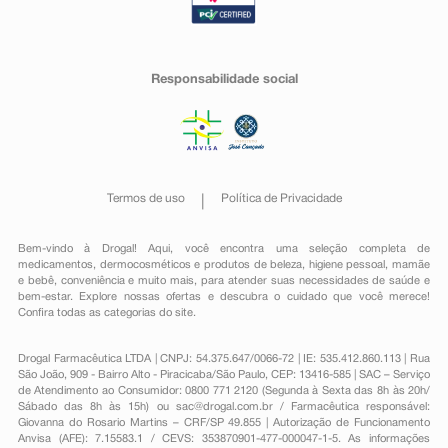
Responsabilidade social
Termos de uso
Política de Privacidade
Bem-vindo à Drogal! Aqui, você encontra uma seleção completa de
medicamentos
,
dermocosméticos e produtos de beleza
,
higiene pessoal
,
mamãe
e bebê
,
conveniência
e muito mais, para atender suas necessidades de saúde e
bem-estar. Explore nossas ofertas e descubra o cuidado que você merece!
Confira todas as categorias do site.
Drogal Farmacêutica LTDA | CNPJ: 54.375.647/0066-72 | IE: 535.412.860.113 | Rua
São João, 909 - Bairro Alto - Piracicaba/São Paulo, CEP: 13416-585 | SAC – Serviço
de Atendimento ao Consumidor: 0800 771 2120 (Segunda à Sexta das 8h às 20h/
Sábado das 8h às 15h) ou
sac@drogal.com.br
/ Farmacêutica responsável:
Giovanna do Rosario Martins – CRF/SP 49.855 | Autorização de Funcionamento
Anvisa (AFE): 7.15583.1 / CEVS: 353870901-477-000047-1-5. As informações