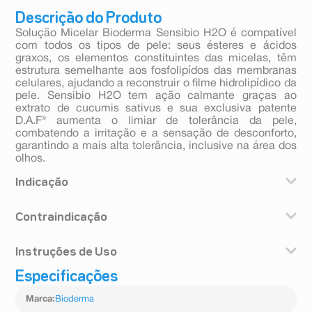
Descrição do Produto
Solução Micelar Bioderma Sensibio H2O é compatível
com todos os tipos de pele: seus ésteres e ácidos
graxos, os elementos constituintes das micelas, têm
estrutura semelhante aos fosfolipídos das membranas
celulares, ajudando a reconstruir o filme hidrolipídico da
pele. Sensibio H2O tem ação calmante graças ao
extrato de cucumis sativus e sua exclusiva patente
D.A.F® aumenta o limiar de tolerância da pele,
combatendo a irritação e a sensação de desconforto,
garantindo a mais alta tolerância, inclusive na área dos
olhos.
Indicação
Sensibio H2O é indicado para todos os tipos de pele.
Contraindicação
Hipersensibilidade aos componentes da fórmula.
Instruções de Uso
Especificações
Umedecer o algodão com Sensibio H20 e limpar o rosto
e/ou remover a maquiagem delicadamente. Repetir a
Marca
:
Bioderma
aplicação até que o algodão fique limpo. Não é