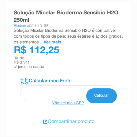
8
º
teste gravidez
Solução Micelar Bioderma Sensibio H2O
9
º
esmalte
250ml
Bioderma
Cód: 10188
10
º
absorvente
Solução Micelar Bioderma Sensibio H2O é compatível
com todos os tipos de pele: seus ésteres e ácidos graxos,
os elementos...
Ver mais
R$ 112,25
3
X de
R$ 37,41
s/ juros no cartão
Não sei meu CEP
Compartilhar produto