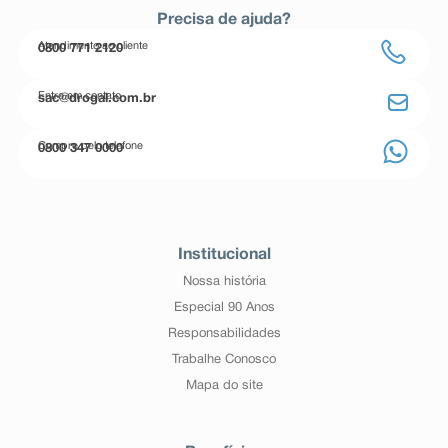
Precisa de ajuda?
Atendimento ao cliente
0800 771 2120
Entre em contato
sac@drogal.com.br
Compre pelo telefone
0800 347 0000
Institucional
Nossa história
Especial 90 Anos
Responsabilidades
Trabalhe Conosco
Mapa do site