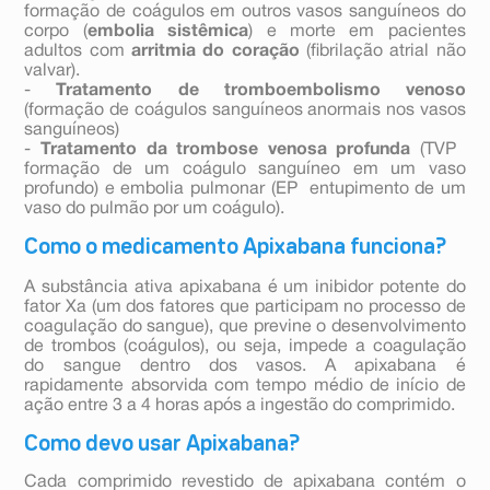
formação de coágulos em outros vasos sanguíneos do
corpo (
embolia sistêmica
) e morte em pacientes
adultos com
arritmia do coração
(fibrilação atrial não
valvar).
-
Tratamento de tromboembolismo venoso
(formação de coágulos sanguíneos anormais nos vasos
sanguíneos)
-
Tratamento da trombose venosa profunda
(TVP 
formação de um coágulo sanguíneo em um vaso
profundo) e embolia pulmonar (EP  entupimento de um
vaso do pulmão por um coágulo).
Como o medicamento Apixabana funciona?
A substância ativa apixabana é um inibidor potente do
fator Xa (um dos fatores que participam no processo de
coagulação do sangue), que previne o desenvolvimento
de trombos (coágulos), ou seja, impede a coagulação
do sangue dentro dos vasos. A apixabana é
rapidamente absorvida com tempo médio de início de
ação entre 3 a 4 horas após a ingestão do comprimido.
Como devo usar Apixabana?
Cada comprimido revestido de apixabana contém o