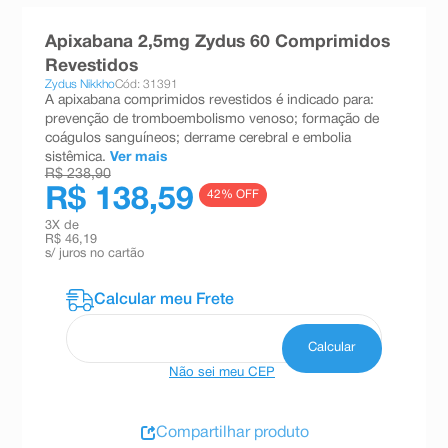
8
º
teste gravidez
Apixabana 2,5mg Zydus 60 Comprimidos
9
º
absorvente
Revestidos
Zydus Nikkho
Cód: 31391
10
º
shampoo
A apixabana comprimidos revestidos é indicado para:
prevenção de tromboembolismo venoso; formação de
coágulos sanguíneos; derrame cerebral e embolia
sistêmica.
Ver mais
R$ 238,90
R$ 138,59
42
% OFF
3
X de
R$ 46,19
s/ juros no cartão
Não sei meu CEP
Compartilhar produto