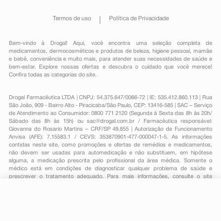
Termos de uso
Política de Privacidade
Bem-vindo à Drogal! Aqui, você encontra uma seleção completa de
medicamentos
,
dermocosméticos e produtos de beleza
,
higiene pessoal
,
mamãe
e bebê
,
conveniência
e muito mais, para atender suas necessidades de saúde e
bem-estar. Explore nossas ofertas e descubra o cuidado que você merece!
Confira todas as categorias do site.
Drogal Farmacêutica LTDA | CNPJ: 54.375.647/0066-72 | IE: 535.412.860.113 | Rua
São João, 909 - Bairro Alto - Piracicaba/São Paulo, CEP: 13416-585 | SAC – Serviço
de Atendimento ao Consumidor: 0800 771 2120 (Segunda à Sexta das 8h às 20h/
Sábado das 8h às 15h) ou
sac@drogal.com.br
/ Farmacêutica responsável:
Giovanna do Rosario Martins – CRF/SP 49.855 | Autorização de Funcionamento
Anvisa (AFE): 7.15583.1 / CEVS: 353870901-477-000047-1-5. As informações
contidas neste site, como promoções e ofertas de remédios e medicamentos,
não devem ser usadas para automedicação e não substituem, em hipótese
alguma, a medicação prescrita pelo profissional da área médica. Somente o
médico está em condições de diagnosticar qualquer problema de saúde e
prescrever o tratamento adequado. Para mais informações, consulte o site
Anvisa. As fotos contidas em nosso site são meramente ilustrativas. Promoções e
preços são válidos apenas para compras on-line, caso haja disponibilidade e
R$ 238,90
estão sujeitos a alterações no decorrer do dia. Todos os direitos reservados.
-
+
R$ 138,59
Comprar
Em
3
x
R$ 46,19