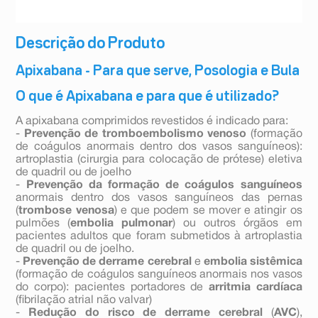
Descrição do Produto
Apixabana - Para que serve, Posologia e Bula
O que é Apixabana e para que é utilizado?
A apixabana comprimidos revestidos é indicado para:
-
Prevenção de tromboembolismo venoso
(formação
de coágulos anormais dentro dos vasos sanguíneos):
artroplastia (cirurgia para colocação de prótese) eletiva
de quadril ou de joelho
-
Prevenção da formação de coágulos sanguíneos
anormais dentro dos vasos sanguíneos das pernas
(
trombose venosa
) e que podem se mover e atingir os
pulmões (
embolia pulmonar
) ou outros órgãos em
pacientes adultos que foram submetidos à artroplastia
de quadril ou de joelho.
-
Prevenção de derrame cerebral
e
embolia sistêmica
(formação de coágulos sanguíneos anormais nos vasos
do corpo): pacientes portadores de
arritmia cardíaca
(fibrilação atrial não valvar)
-
Redução do risco de derrame cerebral
(
AVC
),