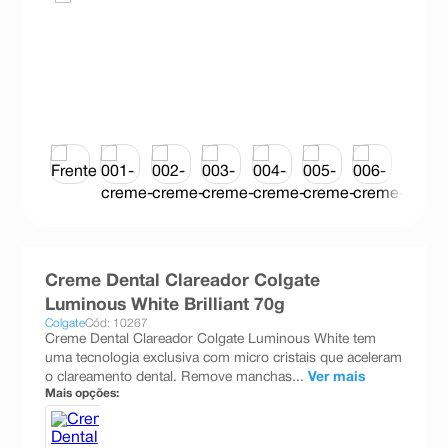
8
º
teste gravidez
9
º
absorvente
10
º
shampoo
Creme Dental Clareador Colgate
Luminous White Brilliant 70g
Colgate
Cód: 10267
Creme Dental Clareador Colgate Luminous White tem
uma tecnologia exclusiva com micro cristais que aceleram
o clareamento dental. Remove manchas...
Ver mais
Mais opções: