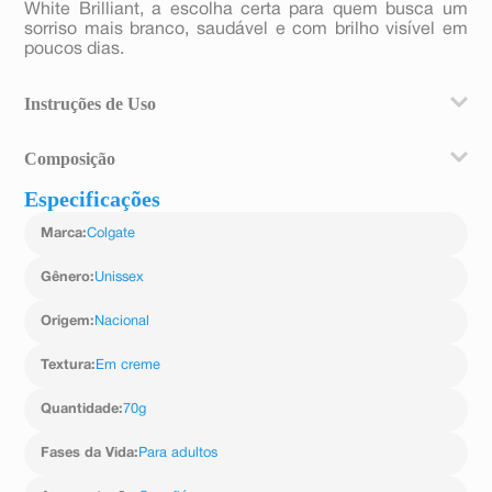
White Brilliant, a escolha certa para quem busca um
sorriso mais branco, saudável e com brilho visível em
poucos dias.
Instruções de Uso
Escove os dentes adequadamente após cada refeição,
Composição
três vezes ao dia durante dois minutos. Enxágue
completamente depois da escovação.
Especificações
fluoreto de sódio, agua, sorbitol, sílica hidratada, peg-
12, laurilsulfato de sodio, sabor, goma de celulosa,
Marca
:
Colgate
hidróxido de potasio, pirofosfato tetrasodio, ácido
fosfórico, cocamidopropil betaína, fluoruro de sodio,
alcohol bencílico, sacarina sódica, dióxido de titanio (ci
Gênero
:
Unissex
77891), dipenteno. contém fluoreto de sódio (1450 ppm
de flúor)
Origem
:
Nacional
Textura
:
Em creme
Quantidade
:
70g
Fases da Vida
:
Para adultos