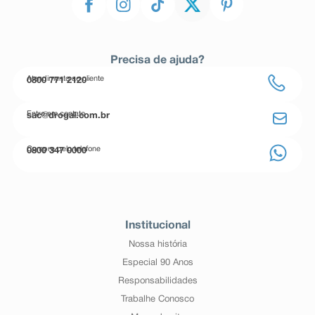
Precisa de ajuda?
Atendimento ao cliente
0800 771 2120
Entre em contato
sac@drogal.com.br
Compre pelo telefone
0800 347 0000
Institucional
Nossa história
Especial 90 Anos
Responsabilidades
Trabalhe Conosco