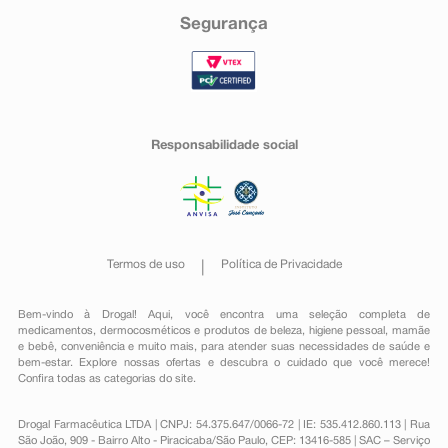
Segurança
Responsabilidade social
Termos de uso
Política de Privacidade
Bem-vindo à Drogal! Aqui, você encontra uma seleção completa de
medicamentos
,
dermocosméticos e produtos de beleza
,
higiene pessoal
,
mamãe
e bebê
,
conveniência
e muito mais, para atender suas necessidades de saúde e
bem-estar. Explore nossas ofertas e descubra o cuidado que você merece!
Confira todas as categorias do site.
Drogal Farmacêutica LTDA | CNPJ: 54.375.647/0066-72 | IE: 535.412.860.113 | Rua
São João, 909 - Bairro Alto - Piracicaba/São Paulo, CEP: 13416-585 | SAC – Serviço