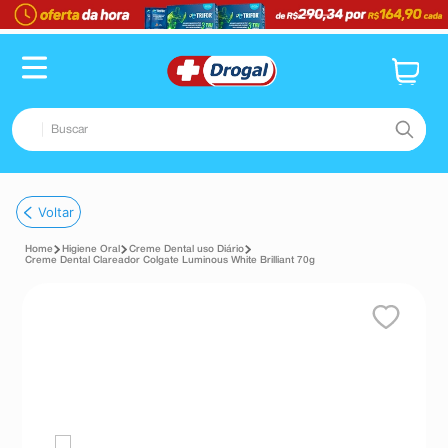
Buscar
TERMOS MAIS BUSCADOS
Voltar
1
º
fralda
Higiene Oral
Creme Dental uso Diário
2
º
dipirona
Creme Dental Clareador Colgate Luminous White Brilliant 70g
3
º
lenço umedecido
4
º
tadalafila
5
º
minoxidil
6
º
desodorante
7
º
esmalte