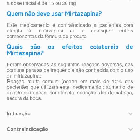
a dose inicial é de 15 ou 30 mg
Quem não deve usar Mirtazapina?
Este medicamento é contraindicado a pacientes com
alergia à mirtazapina ou a quaisquer outros
componentes da fórmula do produto.
Quais são os efeitos colaterais de
Mirtazapina?
Foram observadas as seguintes reações adversas, das
comuns para as de frequência não conhecida com o uso
da mirtazapina:
Reação muito comum (ocorre em mais de 10% dos
pacientes que utilizam este medicamento): aumento de
apetite e de peso, sonolência, sedação, dor de cabeça,
secura da boca.
Indicação
A mirtazapina é destinada ao tratamento de estados
depressivos.
Contraindicação
Este medicamento é contraindicado a pacientes com