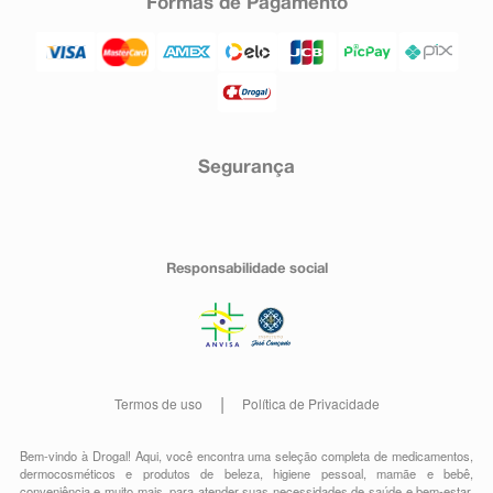
Formas de Pagamento
Segurança
Responsabilidade social
Termos de uso
Política de Privacidade
Bem-vindo à Drogal! Aqui, você encontra uma seleção completa de
medicamentos
,
dermocosméticos e produtos de beleza
,
higiene pessoal
,
mamãe e bebê
,
conveniência
e muito mais, para atender suas necessidades de saúde e bem-estar.