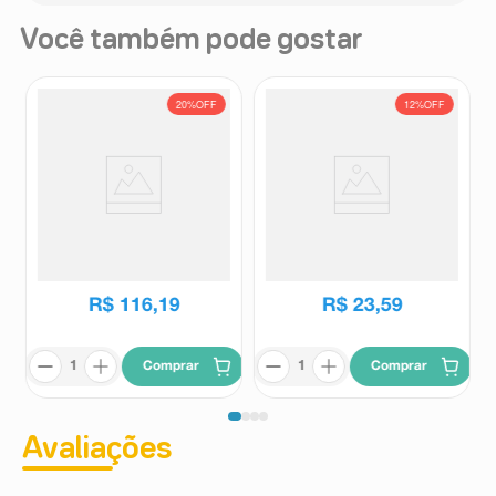
Você também pode gostar
20%
OFF
12%
OFF
Esc 15mg 30 Comprimidos
Unitidazin 50mg 20
Revestidos
Comprimidos Revestidos
Esc
Unitidazin
R$
145
,
38
R$
26
,
95
R$
116
,
19
R$
23
,
59
Comprar
Comprar
Avaliações