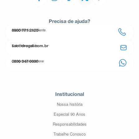
Precisa de ajuda?
Atendimento ao cliente
0800 771 2120
Entre em contato
sac@drogal.com.br
Compre pelo telefone
0800 347 0000
Institucional
Nossa história
Especial 90 Anos
Responsabilidades
Trabalhe Conosco