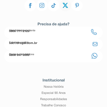
Precisa de ajuda?
Atendimento ao cliente
0800 771 2120
Entre em contato
sac@drogal.com.br
Compre pelo telefone
0800 347 0000
Institucional
Nossa história
Especial 90 Anos
Responsabilidades
Trabalhe Conosco