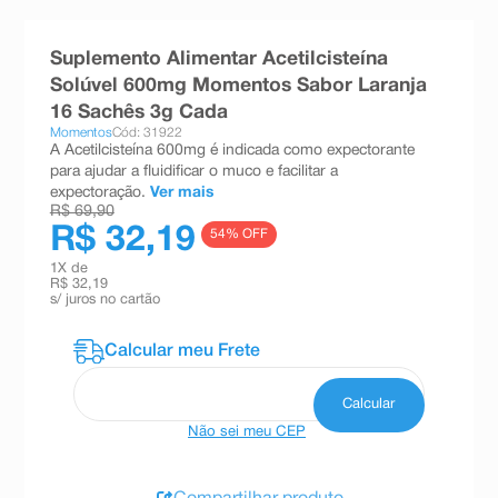
8
º
teste gravidez
Suplemento Alimentar Acetilcisteína
9
º
absorvente
Solúvel 600mg Momentos Sabor Laranja
10
º
shampoo
16 Sachês 3g Cada
Momentos
Cód: 31922
A Acetilcisteína 600mg é indicada como expectorante
para ajudar a fluidificar o muco e facilitar a
expectoração.
Ver mais
R$ 69,90
R$ 32,19
54
% OFF
1
X de
R$ 32,19
s/ juros no cartão
Não sei meu CEP