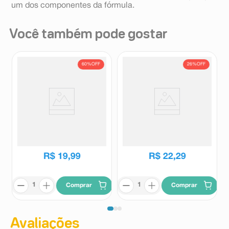
um dos componentes da fórmula.
Você também pode gostar
60%
OFF
26%
OFF
Acetilcisteína 40mg/ml
Carbocisteína 50mg/ml Prati-
Biosintética Xarope Adulto
Donaduzzi Xarope Solução
Sabor Morango 120ml + Copo
Oral Sabor Cereja 100ml +
Biosintética
Prati donaduzzi
Dosador
Seringa Dosadora
R$
50
,
06
R$
30
,
08
R$
19
,
99
R$
22
,
29
Comprar
Comprar
Avaliações