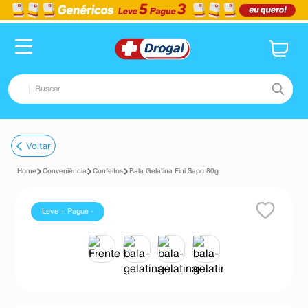
Buscar
TERMOS MAIS BUSCADOS
Voltar
1
º
fralda
Conveniência
Confeitos
Bala Gelatina Fini Sapo 80g
2
º
pampers confort sec max
3
º
dipirona
Leve + Pague -
4
º
lenço umedecido
5
º
tadalafila
6
º
minoxidil
7
º
desodorante