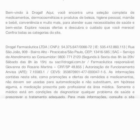
Bem-vindo à Drogal! Aqui, você encontra uma seleção completa de
medicamentos
,
dermocosméticos e produtos de beleza
,
higiene pessoal
,
mamãe
e bebê
,
conveniência
e muito mais, para atender suas necessidades de saúde e
bem-estar. Explore nossas ofertas e descubra o cuidado que você merece!
Confira todas as categorias do site.
Drogal Farmacêutica LTDA | CNPJ: 54.375.647/0066-72 | IE: 535.412.860.113 | Rua
São João, 909 - Bairro Alto - Piracicaba/São Paulo, CEP: 13416-585 | SAC – Serviço
de Atendimento ao Consumidor: 0800 771 2120 (Segunda à Sexta das 8h às 20h/
Sábado das 8h às 15h) ou
sac@drogal.com.br
/ Farmacêutica responsável:
Giovanna do Rosario Martins – CRF/SP 49.855 | Autorização de Funcionamento
Anvisa (AFE): 7.15583.1 / CEVS: 353870901-477-000047-1-5. As informações
contidas neste site, como promoções e ofertas de remédios e medicamentos,
não devem ser usadas para automedicação e não substituem, em hipótese
alguma, a medicação prescrita pelo profissional da área médica. Somente o
médico está em condições de diagnosticar qualquer problema de saúde e
prescrever o tratamento adequado. Para mais informações, consulte o site
Anvisa. As fotos contidas em nosso site são meramente ilustrativas. Promoções e
preços são válidos apenas para compras on-line, caso haja disponibilidade e
estão sujeitos a alterações no decorrer do dia. Todos os direitos reservados.
R$ 7,99
-
+
Comprar
Em
1
x
R$ 7,99
Powered by