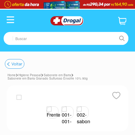
TERMOS MAIS BUSCADOS
1
º
fralda
2
º
pampers confort sec max
Buscar
3
º
dipirona
4
º
lenço umedecido
TERMOS MAIS BUSCADOS
Voltar
5
º
tadalafila
1
º
fralda
6
º
minoxidil
Higiene Pessoal
Sabonete em Barra
2
º
pampers confort sec max
Sabonete em Barra Granado Sulfuroso Enxofre 10% 90g
7
º
desodorante
3
º
dipirona
8
º
absorvente
4
º
lenço umedecido
9
º
teste gravidez
5
º
tadalafila
10
º
esmalte
6
º
minoxidil
7
º
desodorante