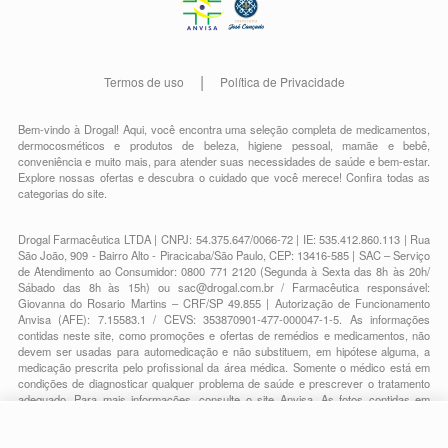
Termos de uso
Política de Privacidade
Bem-vindo à Drogal! Aqui, você encontra uma seleção completa de
medicamentos
,
dermocosméticos e produtos de beleza
,
higiene pessoal
,
mamãe e bebê
,
conveniência
e muito mais, para atender suas necessidades de saúde e bem-estar.
Explore nossas ofertas e descubra o cuidado que você merece!
Confira todas as
categorias do site.
Drogal Farmacêutica LTDA | CNPJ: 54.375.647/0066-72 | IE: 535.412.860.113 | Rua
São João, 909 - Bairro Alto - Piracicaba/São Paulo, CEP: 13416-585 | SAC – Serviço
de Atendimento ao Consumidor: 0800 771 2120 (Segunda à Sexta das 8h às 20h/
Sábado das 8h às 15h) ou
sac@drogal.com.br
/ Farmacêutica responsável:
Giovanna do Rosario Martins – CRF/SP 49.855 | Autorização de Funcionamento
Anvisa (AFE): 7.15583.1 / CEVS: 353870901-477-000047-1-5. As informações
contidas neste site, como promoções e ofertas de remédios e medicamentos, não
devem ser usadas para automedicação e não substituem, em hipótese alguma, a
medicação prescrita pelo profissional da área médica. Somente o médico está em
condições de diagnosticar qualquer problema de saúde e prescrever o tratamento
adequado. Para mais informações, consulte o site Anvisa. As fotos contidas em
nosso site são meramente ilustrativas. Promoções e preços são válidos apenas
para compras on-line, caso haja disponibilidade e estão sujeitos a alterações no
decorrer do dia. Todos os direitos reservados.