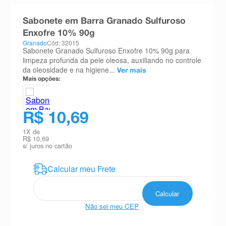
8
º
absorvente
Sabonete em Barra Granado Sulfuroso
9
º
teste gravidez
Enxofre 10% 90g
Granado
Cód: 32015
10
º
esmalte
Sabonete Granado Sulfuroso Enxofre 10% 90g para
limpeza profunda da pele oleosa, auxiliando no controle
da oleosidade e na higiene...
Ver mais
Mais opções:
R$ 10,69
1
X de
R$ 10,69
s/ juros no cartão
Não sei meu CEP