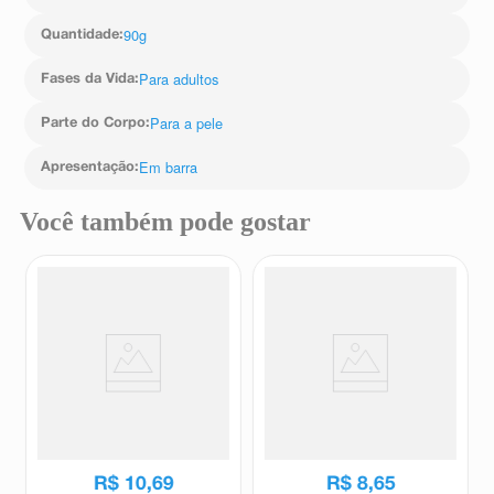
90g
Quantidade
:
Para adultos
Fases da Vida
:
Para a pele
Parte do Corpo
:
Em barra
Apresentação
:
Você também pode gostar
Sabonete em Barra Granado
Sabonete em Barra Glicerina
Enxofre 90g
Granado Tradicional 90g
Granado
Granado
R$
10
,
69
R$
8
,
65