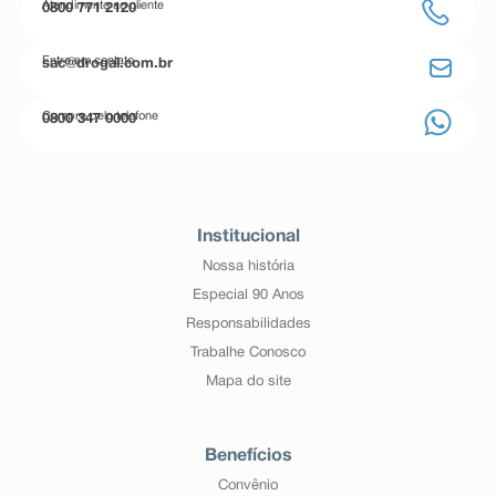
Atendimento ao cliente
0800 771 2120
Entre em contato
sac@drogal.com.br
Compre pelo telefone
0800 347 0000
Institucional
Nossa história
Especial 90 Anos
Responsabilidades
Trabalhe Conosco
Mapa do site
Benefícios
Convênio