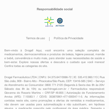
Responsabilidade social
Termos de uso
Política de Privacidade
Bem-vindo à Drogal! Aqui, você encontra uma seleção completa de
medicamentos
,
dermocosméticos e produtos de beleza
,
higiene pessoal
,
mamãe
e bebê
,
conveniência
e muito mais, para atender suas necessidades de saúde e
bem-estar. Explore nossas ofertas e descubra o cuidado que você merece!
Confira todas as categorias do site.
Drogal Farmacêutica LTDA | CNPJ: 54.375.647/0066-72 | IE: 535.412.860.113 | Rua
São João, 909 - Bairro Alto - Piracicaba/São Paulo, CEP: 13416-585 | SAC – Serviço
de Atendimento ao Consumidor: 0800 771 2120 (Segunda à Sexta das 8h às 20h/
Sábado das 8h às 15h) ou
sac@drogal.com.br
/ Farmacêutica responsável:
Giovanna do Rosario Martins – CRF/SP 49.855 | Autorização de Funcionamento
Anvisa (AFE): 7.15583.1 / CEVS: 353870901-477-000047-1-5. As informações
contidas neste site, como promoções e ofertas de remédios e medicamentos,
não devem ser usadas para automedicação e não substituem, em hipótese
alguma, a medicação prescrita pelo profissional da área médica. Somente o