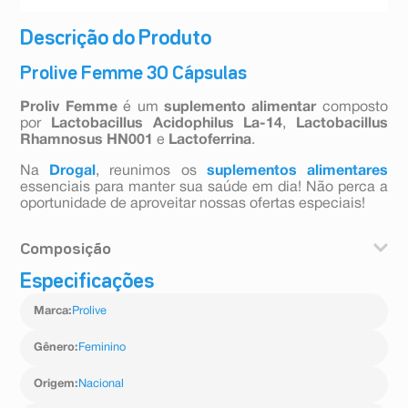
Descrição do Produto
Prolive Femme 30 Cápsulas
Proliv Femme
é um
suplemento alimentar
composto
por
Lactobacillus Acidophilus La-14
,
Lactobacillus
Rhamnosus HN001
e
Lactoferrina
.
Na
Drogal
, reunimos os
suplementos alimentares
essenciais para manter sua saúde em dia! Não perca a
oportunidade de aproveitar nossas ofertas especiais!
Composição
Especificações
Lactobacillus Acidophilus La-14, Lactobacillus
Rhamnosus HN001 e Lactoferrina.
Marca
:
Prolive
Gênero
:
Feminino
Origem
:
Nacional