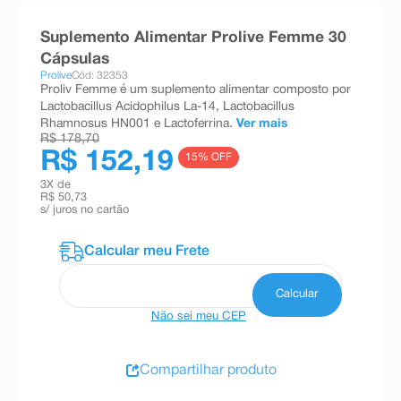
8
º
absorvente
Suplemento Alimentar Prolive Femme 30
9
º
teste gravidez
Cápsulas
Prolive
Cód: 32353
10
º
esmalte
Proliv Femme é um suplemento alimentar composto por
Lactobacillus Acidophilus La-14, Lactobacillus
Rhamnosus HN001 e Lactoferrina.
Ver mais
R$ 178,70
R$ 152,19
15
% OFF
3
X de
R$ 50,73
s/ juros no cartão
Não sei meu CEP
Compartilhar produto