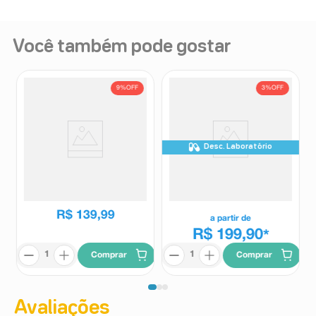
Você também pode gostar
9%
OFF
3%
OFF
Desc. Laboratório
Suplemento Alimentar Trifor
Suplemento Alimentar Colflex
Caps 60 Cápsulas
Curcuma Colágeno Tipo II 30
Comprimidos Revestidos
Trifor
Colflex
R$
153
,
53
R$
139
,
99
a partir de
R$ 199,90
*
Comprar
Comprar
Avaliações