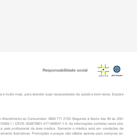
Responsabilidade social
ia
e muito mais, para atender suas necessidades de saúde e bem-estar. Explore
o de Atendimento ao Consumidor: 0800 771 2120 (Segunda à Sexta das 8h às 20h/
.15583.1 / CEVS: 353870901-477-000047-1-5. As informações contidas neste site,
a pelo profissional da área médica. Somente o médico está em condições de
eramente ilustrativas. Promoções e preços são válidos apenas para compras on-