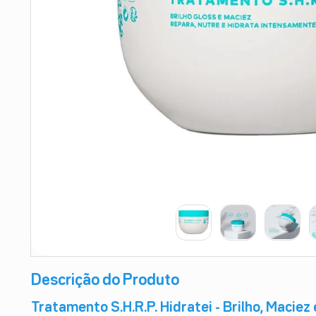
9
º
esmalte
10
º
absorvente
Descrição do Produto
Tratamento S.H.R.P. Hidratei - Brilho, Maciez