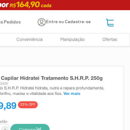
Entre ou Cadastre-se
s Pedidos
Conveniência
Manipulação
Ofertas
Capilar Hidratei Tratamento S.H.R.P. 250g
33400
o S.H.R.P. Hidratei hidrata, nutre e repara profundamente,
rilho, maciez e vitalidade aos fios.
Ver mais
9,89
23
% OFF
artão
+
Comprar