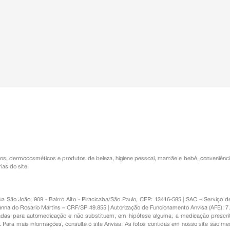
os
,
dermocosméticos e produtos de beleza
,
higiene pessoal
,
mamãe e bebê
,
conveniênc
ias do site.
Rua São João, 909 - Bairro Alto - Piracicaba/São Paulo, CEP: 13416-585 | SAC – Serviç
nna do Rosario Martins – CRF/SP 49.855 | Autorização de Funcionamento Anvisa (AFE): 7
s para automedicação e não substituem, em hipótese alguma, a medicação prescrit
Para mais informações, consulte o site Anvisa. As fotos contidas em nosso site são m