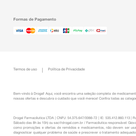
Formas de Pagamento
Termos de uso
Política de Privacidade
Bem-vindo à Drogal! Aqui, você encontra uma seleção completa de
medicament
nossas ofertas e descubra o cuidado que você merece!
Confira todas as categor
Drogal Farmacêutica LTDA | CNPJ: 54.375.647/0066-72 | IE: 535.412.860.113 | 
Sábado das 8h às 15h) ou
sac@drogal.com.br
/ Farmacêutica responsável: Giova
como promoções e ofertas de remédios e medicamentos, não devem ser usada
diagnosticar qualquer problema de saúde e prescrever o tratamento adequado. 