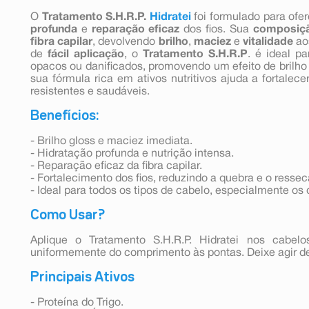
O
Tratamento S.H.R.P.
Hidratei
foi formulado para ofe
profunda
e
reparação eficaz
dos fios. Sua
composiç
fibra capilar
, devolvendo
brilho
,
maciez
e
vitalidade
ao
de
fácil aplicação
, o
Tratamento S.H.R.P
. é ideal p
opacos ou danificados, promovendo um efeito de brilho 
sua fórmula rica em ativos nutritivos ajuda a fortalece
resistentes e saudáveis.
Benefícios:
- Brilho gloss e maciez imediata.
- Hidratação profunda e nutrição intensa.
- Reparação eficaz da fibra capilar.
- Fortalecimento dos fios, reduzindo a quebra e o resse
- Ideal para todos os tipos de cabelo, especialmente os 
Como Usar?
Aplique o Tratamento S.H.R.P. Hidratei nos cabelo
uniformemente do comprimento às pontas. Deixe agir d
Principais Ativos
- Proteína do Trigo.