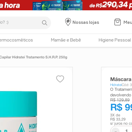
:)
Meu
Nossas lojas
ermocosméticos
Mamãe e Bebê
Higiene Pessoal
apilar Hidratei Tratamento S.H.R.P. 250g
Máscara 
Hidratei
Cód: 
O Tratament
devolvendo b
R$ 129,89
R$ 9
3
X de
R$ 33,29
s/ juros no c
-