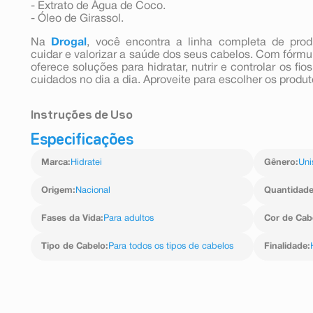
- Extrato de Água de Coco.
- Óleo de Girassol.
Na
Drogal
, você encontra a linha completa de pro
cuidar e valorizar a saúde dos seus cabelos. Com fórmu
oferece soluções para hidratar, nutrir e controlar os f
cuidados no dia a dia. Aproveite para escolher os produto
Instruções de Uso
Especificações
Aplique o Tratamento S.H.R.P. Hidratei nos cabelo
uniformemente do comprimento às pontas. Deixe agir d
Marca
:
Hidratei
Gênero
:
Uni
Origem
:
Nacional
Quantidad
Fases da Vida
:
Para adultos
Cor de Cab
Tipo de Cabelo
:
Para todos os tipos de cabelos
Finalidade
: