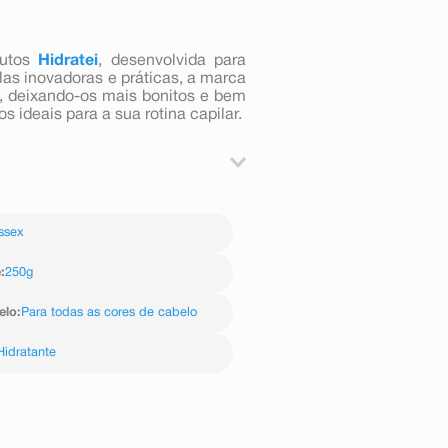
dutos
Hidratei
, desenvolvida para
las inovadoras e práticas, a marca
ios, deixando-os mais bonitos e bem
s ideais para a sua rotina capilar.
s limpos e úmidos, distribuindo
e 5 a 10 minutos e enxágue bem.
ssex
e
:
250g
elo
:
Para todas as cores de cabelo
Hidratante