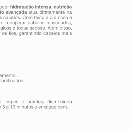
recer
hidratação intensa
,
nutrição
ão avançada
atua diretamente na
s cabelos. Com textura cremosa e
ara recuperar cabelos ressecados,
gloss e toque sedoso. Além disso,
r os fios, garantindo cabelos mais
camento.
danificados.
s limpos e úmidos, distribuindo
e 5 a 10 minutos e enxágue bem.