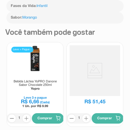
Fases da Vida
:
Infantil
Sabor
:
Morango
Você também pode gostar
Leve + Pague -
Bebida Láctea YoPRO Danone
Bebida Láctea Nutren Protein
Sabor Chocolate 250ml
15g de Proteína Sabor
Chocolate Zero Lactose 6
Yopro
Nutren
Unidades de 260ml Cada
Leve
3
e pague
R$
6
,
66
R$
51
,
45
(Cada)
1 Un. por R$
9.99
Comprar
Comprar