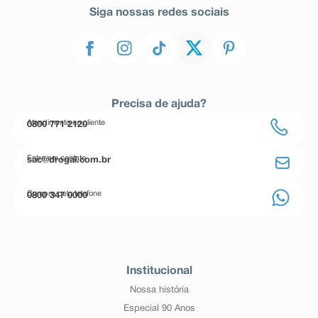
Siga nossas redes sociais
Precisa de ajuda?
Atendimento ao cliente
0800 771 2120
Entre em contato
sac@drogal.com.br
Compre pelo telefone
0800 347 0000
Institucional
Nossa história
Especial 90 Anos