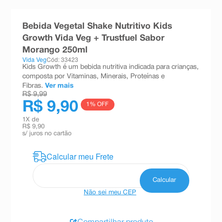
8
º
teste gravidez
Bebida Vegetal Shake Nutritivo Kids
9
º
esmalte
Growth Vida Veg + Trustfuel Sabor
10
º
absorvente
Morango 250ml
Vida Veg
Cód: 33423
Kids Growth é um bebida nutritiva indicada para crianças,
composta por Vitaminas, Minerais, Proteínas e
Fibras.
Ver mais
R$ 9,99
R$ 9,90
1
% OFF
1
X de
R$ 9,90
s/ juros no cartão
Não sei meu CEP