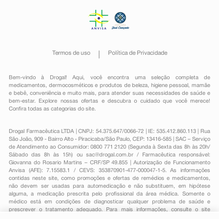
Termos de uso
Política de Privacidade
Bem-vindo à Drogal! Aqui, você encontra uma seleção completa de
medicamentos
,
dermocosméticos e produtos de beleza
,
higiene pessoal
,
mamãe
e bebê
,
conveniência
e muito mais, para atender suas necessidades de saúde e
bem-estar. Explore nossas ofertas e descubra o cuidado que você merece!
Confira todas as categorias do site.
Drogal Farmacêutica LTDA | CNPJ: 54.375.647/0066-72 | IE: 535.412.860.113 | Rua
São João, 909 - Bairro Alto - Piracicaba/São Paulo, CEP: 13416-585 | SAC – Serviço
de Atendimento ao Consumidor: 0800 771 2120 (Segunda à Sexta das 8h às 20h/
Sábado das 8h às 15h) ou
sac@drogal.com.br
/ Farmacêutica responsável:
Giovanna do Rosario Martins – CRF/SP 49.855 | Autorização de Funcionamento
Anvisa (AFE): 7.15583.1 / CEVS: 353870901-477-000047-1-5. As informações
contidas neste site, como promoções e ofertas de remédios e medicamentos,
não devem ser usadas para automedicação e não substituem, em hipótese
alguma, a medicação prescrita pelo profissional da área médica. Somente o
médico está em condições de diagnosticar qualquer problema de saúde e
prescrever o tratamento adequado. Para mais informações, consulte o site
Anvisa. As fotos contidas em nosso site são meramente ilustrativas. Promoções e