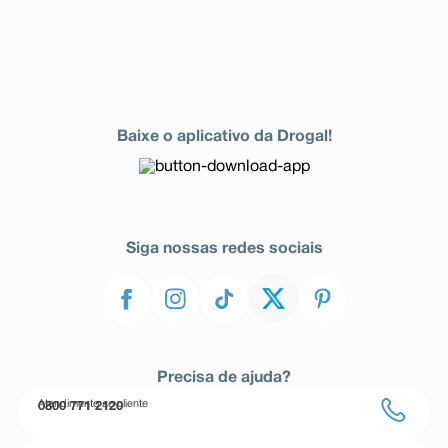
Baixe o aplicativo da Drogal!
Siga nossas redes sociais
Precisa de ajuda?
Atendimento ao cliente
0800 771 2120