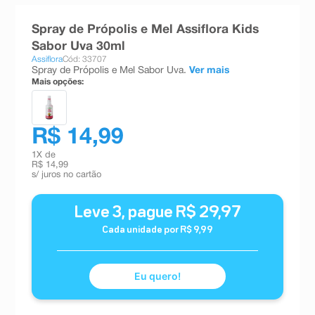
8
º
teste gravidez
Spray de Própolis e Mel Assiflora Kids
9
º
esmalte
Sabor Uva 30ml
Assiflora
Cód: 33707
10
º
absorvente
Spray de Própolis e Mel Sabor Uva.
Ver mais
Mais opções:
R$ 14,99
1
X de
R$ 14,99
s/ juros no cartão
Leve
3
, pague
R$
29
,
97
Cada unidade por
R$
9
,
99
Eu quero!