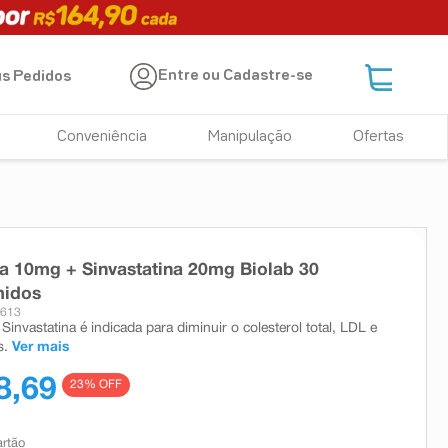
Entre ou Cadastre-se
s Pedidos
Conveniência
Manipulação
Ofertas
a 10mg + Sinvastatina 20mg Biolab 30
idos
2613
Sinvastatina é indicada para diminuir o colesterol total, LDL e
s.
Ver mais
8,69
23
% OFF
artão