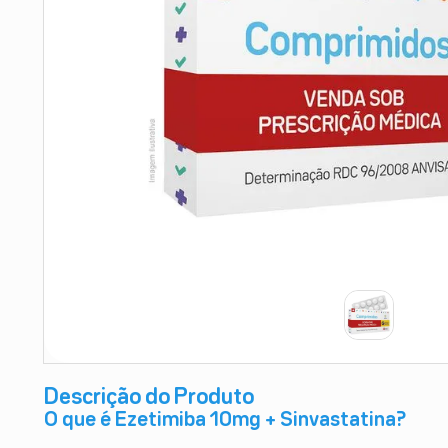
9
º
absorvente
10
º
shampoo
Descrição do Produto
O que é Ezetimiba 10mg + Sinvastatina?