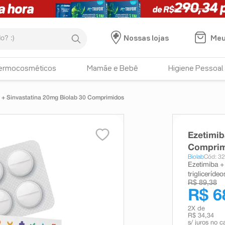
:)
Meu
Nossas lojas
ermocosméticos
Mamãe e Bebê
Higiene Pessoal
 + Sinvastatina 20mg Biolab 30 Comprimidos
Ezetimib
Comprim
Biolab
Cód: 3
Ezetimiba + 
triglicerídeo
R$ 89,38
R$ 6
2
X de
R$ 34,34
s/ juros no c