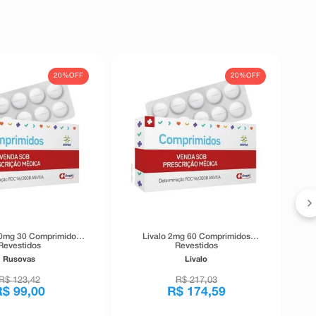
20%
OFF
20%
OFF
S
0mg 30 Comprimidos
Livalo 2mg 60 Comprimidos
Revestidos
Revestidos
Rusovas
Livalo
R$
123
,
42
R$
217
,
03
R$
99
,
00
R$
174
,
59