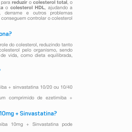
 para
reduzir
o
colesterol total
, o
ta
o
colesterol HDL
, ajudando a
o, derrame e outros problemas
 conseguem controlar o colesterol
iona?
ole do colesterol, reduzindo tanto
colesterol pelo organismo, sendo
e vida, como dieta equilibrada,
?
ba + sinvastatina 10/20 ou 10/40
m comprimido de ezetimiba +
 10mg + Sinvastatina?
miba 10mg + Sinvastatina pode