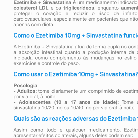
Ezetimiba
+ Sinvastatina
é um medicamento indicado
colesterol LDL
e os
triglicerídeos
, enquanto
aumen
proteger o coração e reduzir o risco de infart
cardiovasculares, especialmente em pacientes que não
apenas com dieta.
Como o Ezetimiba 10mg + Sinvastatina func
A Ezetimiba + Sinvastatina atua de forma dupla no contr
a absorção intestinal quanto a produção interna de 
indicada como complemento às mudanças no estilo d
exercícios e controle do peso.
Como usar o Ezetimiba 10mg + Sinvastatina
Posologia
- Adultos:
tome diariamente um comprimido de ezetimi
por via oral, à noite.
- Adolescentes (10 a 17 anos de idade):
Tome u
sinvastatina 10/20 mg ou 10/40 mg por via oral, à noite.
Quais são as reações adversas do Ezetimiba
Assim como todo e qualquer medicamento, Ezeti
apresentar efeitos colaterais, alguns deles podem ser: