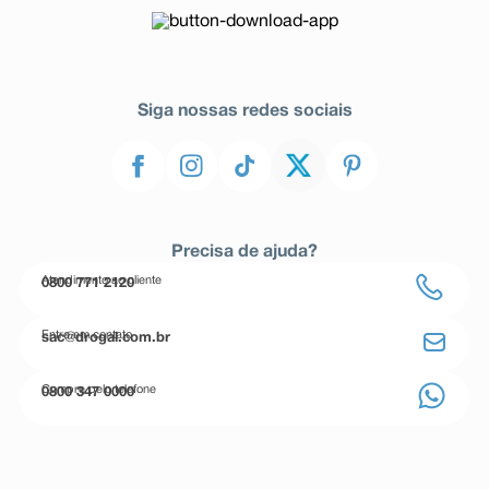
Siga nossas redes sociais
Precisa de ajuda?
Atendimento ao cliente
0800 771 2120
Entre em contato
sac@drogal.com.br
Compre pelo telefone
0800 347 0000