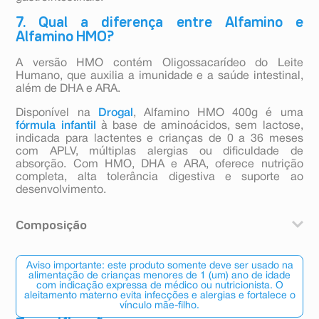
7. Qual a diferença entre Alfamino e
Alfamino HMO?
A versão HMO contém Oligossacarídeo do Leite
Humano, que auxilia a imunidade e a saúde intestinal,
além de DHA e ARA.
Disponível na
Drogal
, Alfamino HMO 400g é uma
fórmula infantil
à base de aminoácidos, sem lactose,
indicada para lactentes e crianças de 0 a 36 meses
com APLV, múltiplas alergias ou dificuldade de
absorção. Com HMO, DHA e ARA, oferece nutrição
completa, alta tolerância digestiva e suporte ao
desenvolvimento.
Composição
"Xarope de glicose desidratado, aminoácidos* (acetato
de L-lisina, L-leucina, L-prolina, L-arginina, L-valina,
Aviso importante: este produto somente deve ser usado na
glicina, L-isoleucina, L-treonina, L-serina, L-tirosina, L-
alimentação de crianças menores de 1 (um) ano de idade
com indicação expressa de médico ou nutricionista. O
fenilalanina, Ácido L-Aspártico, L-histidina, L-alanina, L-
aleitamento materno evita infecções e alergias e fortalece o
aspartato de magnésio, L-triptofano, e L-metionina),
vínculo mãe-filho.
triglicerídeos de cadeia média, óleo de girassol, amido