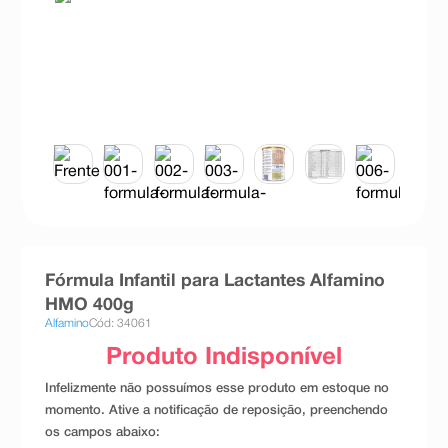
8
º
teste gravidez
9
º
esmalte
10
º
absorvente
Fórmula Infantil para Lactantes Alfamino
HMO 400g
Alfamino
Cód: 34061