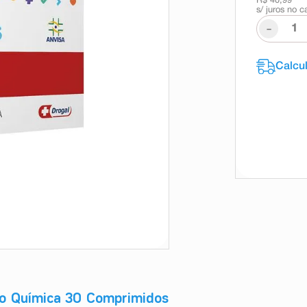
R$ 40,99
s/ juros no c
-
ão Química 30 Comprimidos