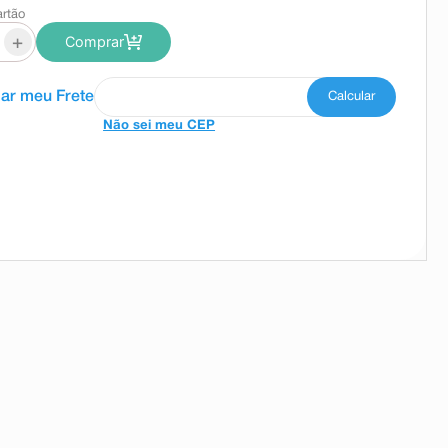
artão
+
Comprar
Não sei meu CEP