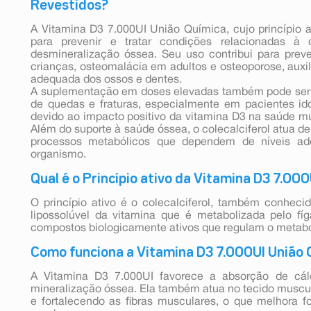
Revestidos?
A Vitamina D3 7.000UI União Química, cujo princípio at
para prevenir e tratar condições relacionadas à
desmineralização óssea. Seu uso contribui para pre
crianças, osteomalácia em adultos e osteoporose, aux
adequada dos ossos e dentes.
A suplementação em doses elevadas também pode ser 
de quedas e fraturas, especialmente em pacientes i
devido ao impacto positivo da vitamina D3 na saúde mus
Além do suporte à saúde óssea, o colecalciferol atua 
processos metabólicos que dependem de níveis ad
organismo.
Qual é o Princípio ativo da Vitamina D3 7.00
O princípio ativo é o colecalciferol, também conhe
lipossolúvel da vitamina que é metabolizada pelo fí
compostos biologicamente ativos que regulam o metabo
Como funciona a Vitamina D3 7.000UI União 
A Vitamina D3 7.000UI favorece a absorção de cálc
mineralização óssea. Ela também atua no tecido muscula
e fortalecendo as fibras musculares, o que melhora for