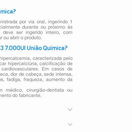
ímica?
strada por via oral, ingerindo 1
cialmente durante ou próximo às
 deve ser ingerido inteiro, com
r ou abrir o produto.
D3 7.000UI União Química?
ipercalcemia, caracterizada pelo
r hipercalciúria, calcificação de
 cardiovasculares. Em casos de
eca, dor de cabeça, sede intensa,
os, fadiga, fraqueza, aumento da
 médico, cirurgião-dentista ou
mento do fabricante.
ol.
ar na desmineralização óssea, do
s e fraturas