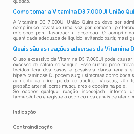
quedas.
Como tomar a Vitamina D3 7.000UI União Qu
A Vitamina D3 7.000UI União Química deve ser admini
comprimido revestido uma vez por semana, preferen
refeições para favorecer a absorção. O comprimido
quantidade adequada de líquido, evitando partir, mastiga
Quais são as reações adversas da Vitamina 
O uso excessivo da Vitamina D3 7.000UI pode causar h
excesso de cálcio no sangue. Esse quadro pode provoca
tecidos fora dos ossos e possíveis danos renais e
hipervitaminose D, podem surgir sintomas como boca s
aumento da urina, perda de apetite, náuseas, vômit
pressão arterial, dores musculares e coceira na pele.
Se ocorrer qualquer reação indesejada, informe um
farmacêutico e registre o ocorrido nos canais de atendi
Indicação
VITAMINA D3 é um medicamento a base de colecalcifer
Contraindicação
Pode ser utilizado na prevenção e tratamento auxili
raquitismo, osteomalácia e prevenção no risco de queda