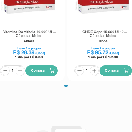
Vitamina D3 Althaia 10.000 UI 8
OHDE Caps 15.000 UI 10
Cápsulas Moles
Cápsulas Moles
Althaia
Ohde
Leve
2
e pague
Leve
2
e pague
R$
28
,
39
R$
95
,
72
(Cada)
(Cada)
1 Un. por R$
33.90
1 Un. por R$
104.98
Comprar
Comprar