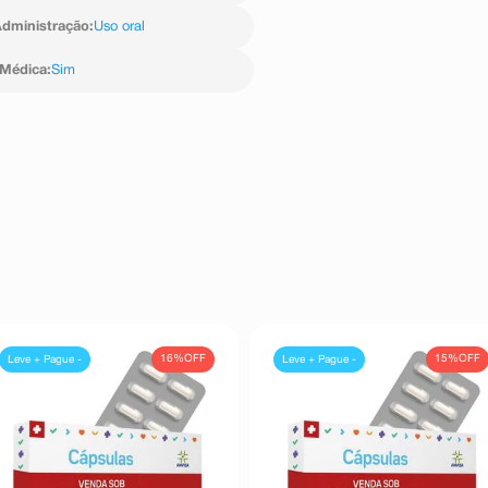
dministração
:
Uso oral
 Médica
:
Sim
16%
OFF
15%
OFF
Leve + Pague -
Leve + Pague -