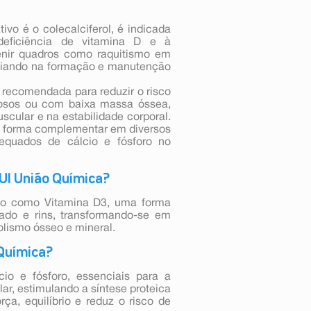
ivo é o colecalciferol, é indicada
 deficiência de vitamina D e à
venir quadros como raquitismo em
iliando na formação e manutenção
recomendada para reduzir o risco
dosos ou com baixa massa óssea,
cular e na estabilidade corporal.
de forma complementar em diversos
equados de cálcio e fósforo no
0UI União Química?
cido como Vitamina D3, uma forma
gado e rins, transformando-se em
lismo ósseo e mineral.
Química?
io e fósforo, essenciais para a
r, estimulando a síntese proteica
ça, equilíbrio e reduz o risco de