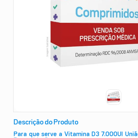
9
º
teste gravidez
10
º
esmalte
Descrição do Produto
Para que serve a Vitamina D3 7.000UI Uni