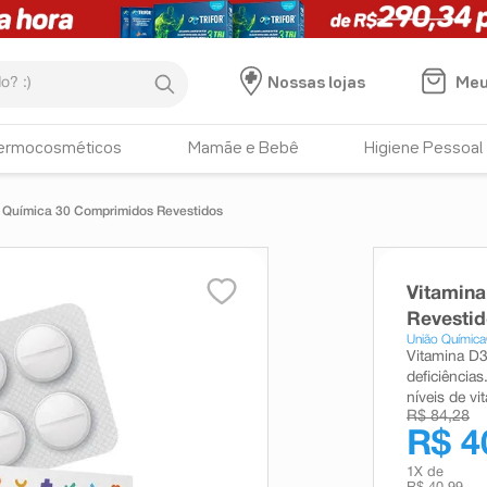
:)
Meu
Nossas lojas
ermocosméticos
Mamãe e Bebê
Higiene Pessoal
o Química 30 Comprimidos Revestidos
Vitamina
Revesti
União Química
Vitamina D3
deficiência
níveis de vi
R$ 84,28
R$ 4
1
X de