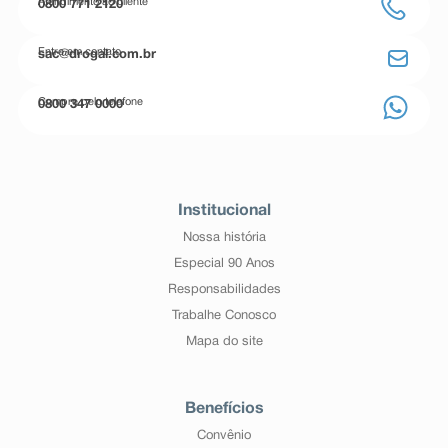
Atendimento ao cliente
0800 771 2120
Entre em contato
sac@drogal.com.br
Compre pelo telefone
0800 347 0000
Institucional
Nossa história
Especial 90 Anos
Responsabilidades
Trabalhe Conosco
Mapa do site
Benefícios
Convênio