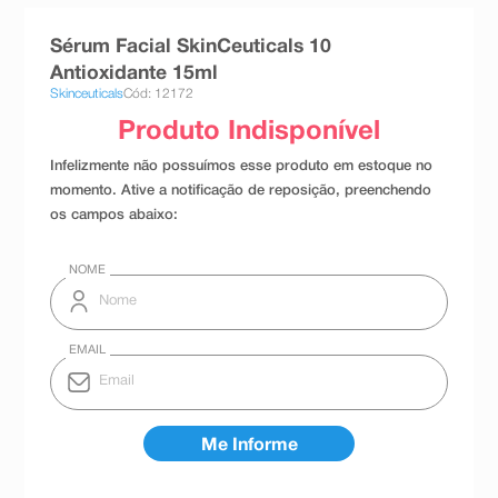
8
º
teste gravidez
Sérum Facial SkinCeuticals 10
9
º
absorvente
Antioxidante 15ml
Skinceuticals
Cód: 12172
10
º
shampoo