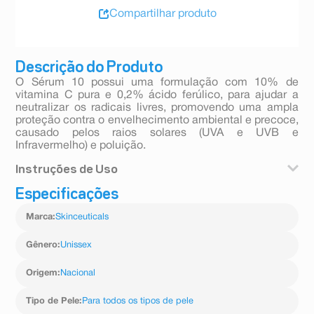
Compartilhar produto
Descrição do Produto
O Sérum 10 possui uma formulação com 10% de
vitamina C pura e 0,2% ácido ferúlico, para ajudar a
neutralizar os radicais livres, promovendo uma ampla
proteção contra o envelhecimento ambiental e precoce,
causado pelos raios solares (UVA e UVB e
Infravermelho) e poluição.
Instruções de Uso
Especificações
Uma ou duas vezes ao dia. Uso Diurno. Aplicar com a
pele limpa e seca de 3 a 4 gotas. Aplicar o filtro solar
Marca
:
Skinceuticals
após o uso.
Gênero
:
Unissex
Origem
:
Nacional
Tipo de Pele
:
Para todos os tipos de pele