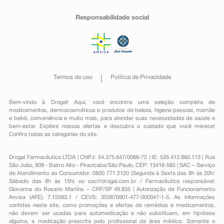
Responsabilidade social
Termos de uso
Política de Privacidade
Bem-vindo à Drogal! Aqui, você encontra uma seleção completa de
medicamentos
,
dermocosméticos e produtos de beleza
,
higiene pessoal
,
mamãe
e bebê
,
conveniência
e muito mais, para atender suas necessidades de saúde e
bem-estar. Explore nossas ofertas e descubra o cuidado que você merece!
Confira todas as categorias do site.
Drogal Farmacêutica LTDA | CNPJ: 54.375.647/0066-72 | IE: 535.412.860.113 | Rua
São João, 909 - Bairro Alto - Piracicaba/São Paulo, CEP: 13416-585 | SAC – Serviço
de Atendimento ao Consumidor: 0800 771 2120 (Segunda à Sexta das 8h às 20h/
Sábado das 8h às 15h) ou
sac@drogal.com.br
/ Farmacêutica responsável:
Giovanna do Rosario Martins – CRF/SP 49.855 | Autorização de Funcionamento
Anvisa (AFE): 7.15583.1 / CEVS: 353870901-477-000047-1-5. As informações
contidas neste site, como promoções e ofertas de remédios e medicamentos,
não devem ser usadas para automedicação e não substituem, em hipótese
alguma, a medicação prescrita pelo profissional da área médica. Somente o