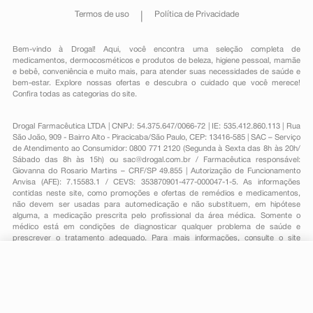
Termos de uso
Política de Privacidade
Bem-vindo à Drogal! Aqui, você encontra uma seleção completa de
medicamentos
,
dermocosméticos e produtos de beleza
,
higiene pessoal
,
mamãe
e bebê
,
conveniência
e muito mais, para atender suas necessidades de saúde e
bem-estar. Explore nossas ofertas e descubra o cuidado que você merece!
Confira todas as categorias do site.
Drogal Farmacêutica LTDA | CNPJ: 54.375.647/0066-72 | IE: 535.412.860.113 | Rua
São João, 909 - Bairro Alto - Piracicaba/São Paulo, CEP: 13416-585 | SAC – Serviço
de Atendimento ao Consumidor: 0800 771 2120 (Segunda à Sexta das 8h às 20h/
Sábado das 8h às 15h) ou
sac@drogal.com.br
/ Farmacêutica responsável:
Giovanna do Rosario Martins – CRF/SP 49.855 | Autorização de Funcionamento
Anvisa (AFE): 7.15583.1 / CEVS: 353870901-477-000047-1-5. As informações
contidas neste site, como promoções e ofertas de remédios e medicamentos,
não devem ser usadas para automedicação e não substituem, em hipótese
alguma, a medicação prescrita pelo profissional da área médica. Somente o
médico está em condições de diagnosticar qualquer problema de saúde e
prescrever o tratamento adequado. Para mais informações, consulte o site
Anvisa. As fotos contidas em nosso site são meramente ilustrativas. Promoções e
preços são válidos apenas para compras on-line, caso haja disponibilidade e
estão sujeitos a alterações no decorrer do dia. Todos os direitos reservados.
-
+
Comprar
Powered by