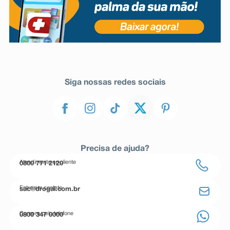
Siga nossas redes sociais
Precisa de ajuda?
Atendimento ao cliente
0800 771 2120
Entre em contato
sac@drogal.com.br
Compre pelo telefone
0800 347 0000