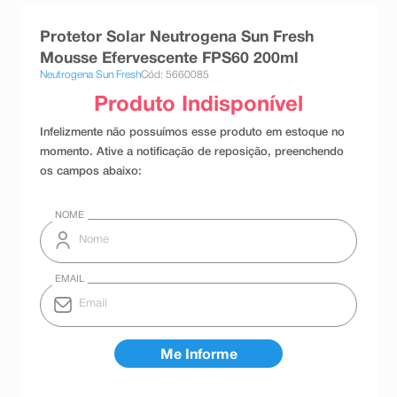
8
º
teste gravidez
Protetor Solar Neutrogena Sun Fresh
9
º
esmalte
Mousse Efervescente FPS60 200ml
Neutrogena Sun Fresh
Cód: 5660085
10
º
absorvente