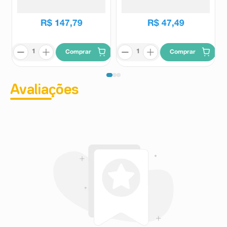
Neutrogena Sun Fresh
Nivea
Neutrogena Sun Fresh Derm
Care FPS70 40g
R$
147
,
79
R$
47
,
49
Comprar
Comprar
Avaliações