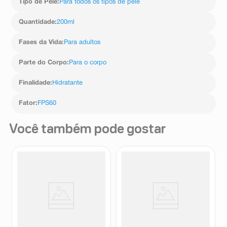
Tipo de Pele
:
Para todos os tipos de pele
Quantidade
:
200ml
Fases da Vida
:
Para adultos
Parte do Corpo
:
Para o corpo
Finalidade
:
Hidratante
Fator
:
FPS60
Você também pode gostar
Kit Protetor Solar Corporal
Protetor Solar Nivea Sun
Neutrogena Sun fresh FPS70
Protect & Bronze FPS30 125ml
200ml + Protetor Solar Facial