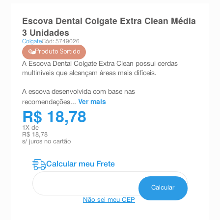
8
º
teste gravidez
Escova Dental Colgate Extra Clean Média
9
º
esmalte
3 Unidades
Colgate
Cód: 5749026
10
º
absorvente
Produto Sortido
A Escova Dental Colgate Extra Clean possui cerdas
multiníveis que alcançam áreas mais difíceis.
A escova desenvolvida com base nas
Ver mais
recomendações...
R$ 18,78
1
X de
R$ 18,78
s/ juros no cartão
Não sei meu CEP