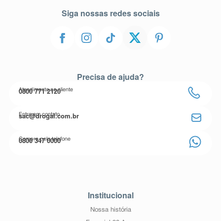
Siga nossas redes sociais
Precisa de ajuda?
0800 771 2120
Atendimento ao cliente
sac@drogal.com.br
Entre em contato
0800 347 0000
Compre pelo telefone
Institucional
Nossa história