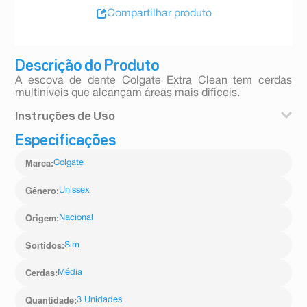
Compartilhar produto
Descrição do Produto
A escova de dente Colgate Extra Clean tem cerdas
multiníveis que alcançam áreas mais difíceis.
Instruções de Uso
Especificações
Escove seus dentes adequadamente três vezes ao dia
ou segundo a recomendação de seu dentista. Troque
Marca
:
Colgate
sua escova de dentes a cada 3 meses.
Gênero
:
Unissex
Origem
:
Nacional
Sortidos
:
Sim
Cerdas
:
Média
Quantidade
:
3 Unidades