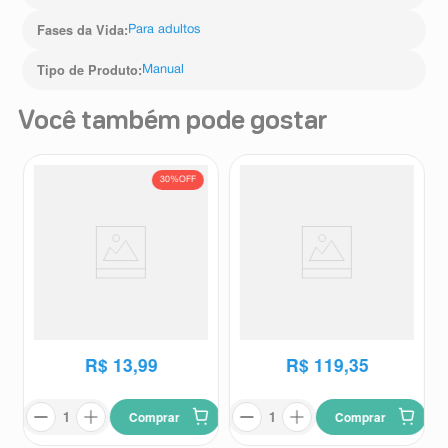
Fases da Vida
:
Para adultos
Tipo de Produto
:
Manual
Você também pode gostar
30%
OFF
Escova Dental Oral-B Sensitive
Escova Dental Curaprox 5460
Indicator 2 Unidades + Fio
Ultra Soft Trio
Oral-B
Curaprox
Dental
R$
19
,
99
R$
13
,
99
R$
119
,
35
Comprar
Comprar