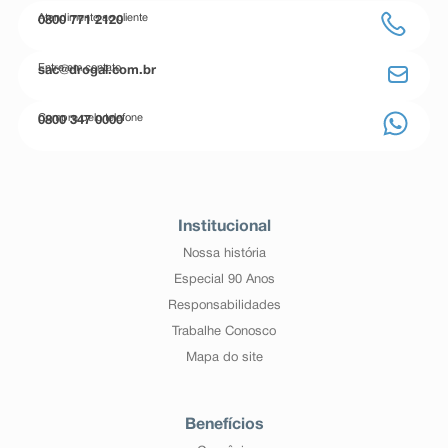
Atendimento ao cliente
0800 771 2120
Entre em contato
sac@drogal.com.br
Compre pelo telefone
0800 347 0000
Institucional
Nossa história
Especial 90 Anos
Responsabilidades
Trabalhe Conosco
Mapa do site
Benefícios