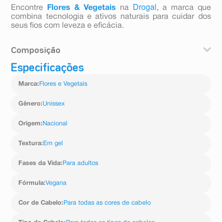
Drogal
Encontre
Flores & Vegetais
na
, a marca que
combina tecnologia e ativos naturais para cuidar dos
seus fios com leveza e eficácia.
Composição
Especificações
Aqua, Glycerin, PVP, Carbomer, Triethanolamine,
Parfum, DMDM Hydantoin, Phenoxyethanol, Aloe
Marca
:
Flores e Vegetais
Barbadensis Leaf Extract, Panthenol, Disodium EDTA,
Benzophenone-4, Sodium Benzoate, Linalool,
Butylphenyl methylpropional, D-Limonene, Citral.
Gênero
:
Unissex
Origem
:
Nacional
Textura
:
Em gel
Fases da Vida
:
Para adultos
Fórmula
:
Vegana
Cor de Cabelo
:
Para todas as cores de cabelo