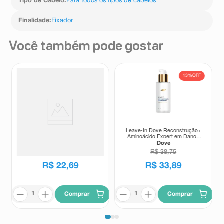
Tipo de Cabelo
:
Para todos os tipos de cabelos
Finalidade
:
Fixador
Você também pode gostar
13%
OFF
Leave in Dove Bond Intense
Leave-In Dove Reconstrução+
Repair + Peptídeo 50ml
Aminoácido Expert em Danos
110ml
Dove
Dove
R$
38
,
75
R$
22
,
69
R$
33
,
89
Comprar
Comprar