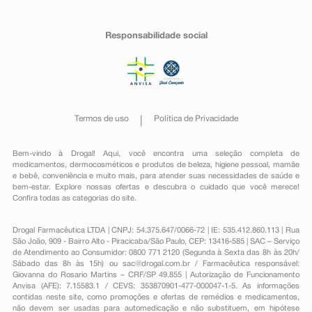
Responsabilidade social
Termos de uso
Política de Privacidade
Bem-vindo à Drogal! Aqui, você encontra uma seleção completa de
medicamentos
,
dermocosméticos e produtos de beleza
,
higiene pessoal
,
mamãe
e bebê
,
conveniência
e muito mais, para atender suas necessidades de saúde e
bem-estar. Explore nossas ofertas e descubra o cuidado que você merece!
Confira todas as categorias do site.
Drogal Farmacêutica LTDA | CNPJ: 54.375.647/0066-72 | IE: 535.412.860.113 | Rua
São João, 909 - Bairro Alto - Piracicaba/São Paulo, CEP: 13416-585 | SAC – Serviço
de Atendimento ao Consumidor: 0800 771 2120 (Segunda à Sexta das 8h às 20h/
Sábado das 8h às 15h) ou
sac@drogal.com.br
/ Farmacêutica responsável:
Giovanna do Rosario Martins – CRF/SP 49.855 | Autorização de Funcionamento
Anvisa (AFE): 7.15583.1 / CEVS: 353870901-477-000047-1-5. As informações
contidas neste site, como promoções e ofertas de remédios e medicamentos,
não devem ser usadas para automedicação e não substituem, em hipótese