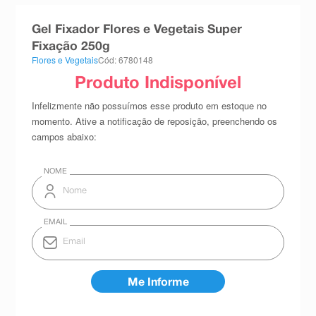
8
º
teste gravidez
Gel Fixador Flores e Vegetais Super
9
º
esmalte
Fixação 250g
Flores e Vegetais
Cód: 6780148
10
º
absorvente